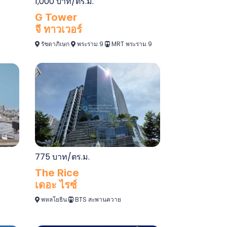
1,000 บาท/ตร.ม.
G Tower
จี ทาวเวอร์
รัชดาภิเษก
พระราม 9
MRT พระราม 9
775 บาท/ตร.ม.
The Rice
เดอะ ไรซ์
พหลโยธิน
BTS สะพานควาย