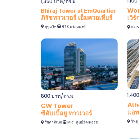
1,100
1,350 บาท/ตร.ม.
Wor
Bhiraj Tower at EmQuartier
ภิรัชทาวเวอร์ เอ็มควอเทียร์
เวิร
สุขุมวิท
BTS พร้อมพงษ์
พระร
1,40
800 บาท/ตร.ม.
Ath
CW Tower
แอทธ
ซีดับเบิ้ลยู ทาวเวอร์
วิทยุ
รัชดาภิเษก
MRT ศูนย์วัฒนธรรม