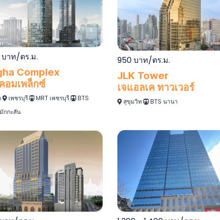
 บาท/ตร.ม.
950 บาท/ตร.ม.
gha Complex
JLK Tower
์คอมเพล็กซ์
เจแอลเค ทาวเวอร์
ก
เพชรบุรี
MRT เพชรบุรี
BTS
สุขุมวิท
BTS นานา
มักกะสัน