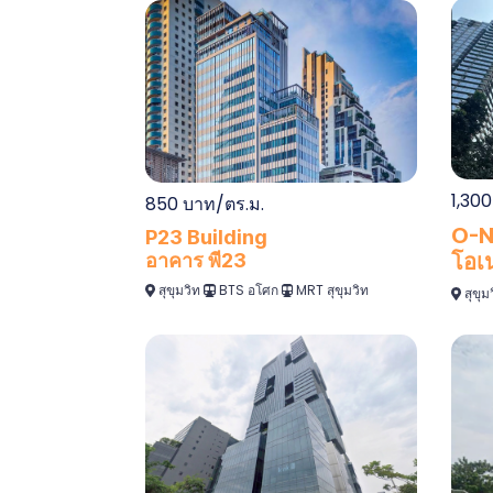
1,300
850 บาท/ตร.ม.
O-N
P23 Building
โอเ
อาคาร พี23
สุขุมวิท
BTS อโศก
MRT สุขุมวิท
สุขุม