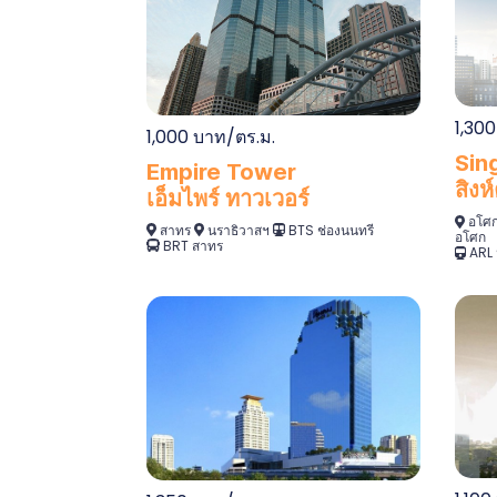
1,300
1,000 บาท/ตร.ม.
Sin
Empire Tower
สิงห
เอ็มไพร์ ทาวเวอร์
อโศ
สาทร
นราธิวาสฯ
BTS ช่องนนทรี
อโศก
BRT สาทร
ARL 