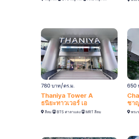
780 บาท/ตร.ม.
650 
Thaniya Tower A
Cha
ธนิยะทาวเวอร์ เอ
ชาญ
สีลม
BTS ศาลาแดง
MRT สีลม
พระร