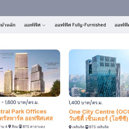
น้าหลัก
ออฟฟิศ
ออฟฟิศ Fully-Furnished
ออฟฟิศ
 - 1,600 บาท/ตร.ม.
1,400 บาท/ตร.ม.
tral Park Offices
One City Centre (OC
ทรัลพาร์ค ออฟฟิศเศส
วันซิตี้ เซ็นเตอร์ (โอซีซี)
าม 4
สีลม
BTS ศาลาแดง
เพลินจิต
BTS เพลินจิต