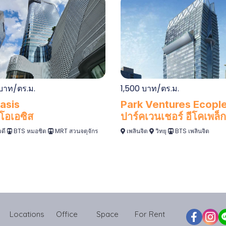
บาท/ตร.ม.
1,500 บาท/ตร.ม.
asis
Park Ventures Ecopl
โอเอซิส
ปาร์คเวนเชอร์ อีโคเพล็ก
ดี
BTS หมอชิต
MRT สวนจตุจักร
เพลินจิต
วิทยุ
BTS เพลินจิต
Locations
Office
Space
For Rent