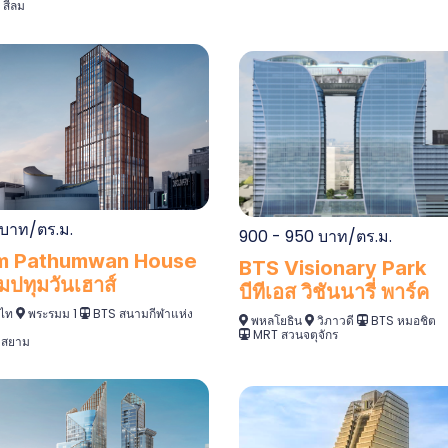
สีลม
 บาท/ตร.ม.
900 - 950 บาท/ตร.ม.
m Pathumwan House
BTS Visionary Park
ปทุมวันเฮาส์
บีทีเอส วิชันนารี่ พาร์ค
ไท
พระรมม 1
BTS สนามกีฬาแห่ง
พหลโยธิน
วิภาวดี
BTS หมอชิต
MRT สวนจตุจักร
 สยาม