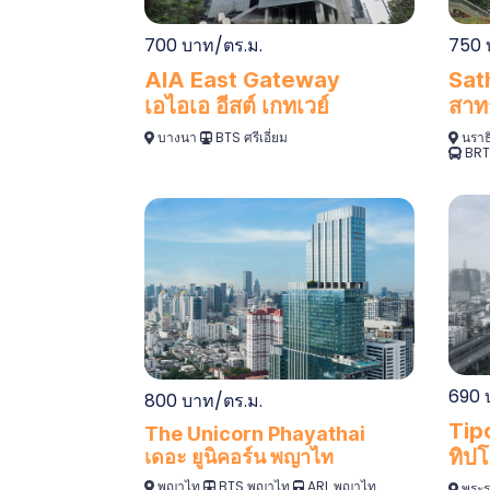
700 บาท/ตร.ม.
750 
AIA East Gateway
Sat
เอไอเอ อีสต์ เกทเวย์
สาท
บางนา
BTS ศรีเอี่ยม
นราธ
BRT 
690 
800 บาท/ตร.ม.
Tip
The Unicorn Phayathai
ทิปโ
เดอะ ยูนิคอร์น พญาไท
พญาไท
BTS พญาไท
ARL พญาไท
พระร