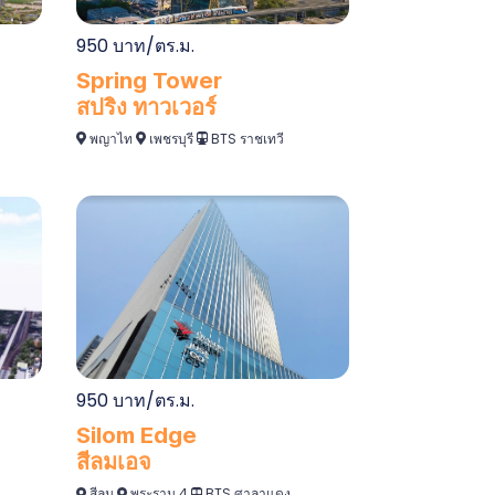
950 บาท/ตร.ม.
Spring Tower
สปริง ทาวเวอร์
พญาไท
เพชรบุรี
BTS ราชเทวี
950 บาท/ตร.ม.
Silom Edge
สีลมเอจ
สีลม
พระราม 4
BTS ศาลาแดง