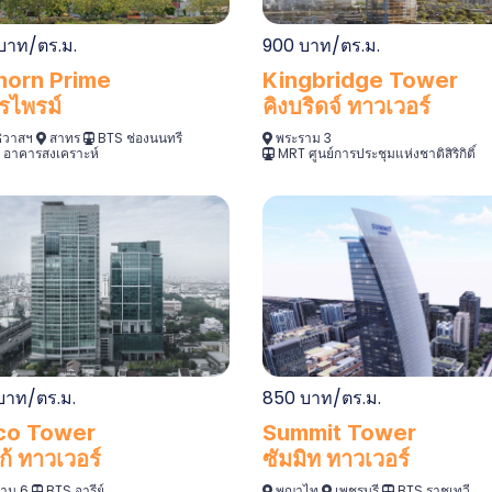
900 บาท/ตร.ม.
บาท/ตร.ม.
Kingbridge Tower
horn Prime
คิงบริดจ์ ทาวเวอร์
รไพรม์
พระราม 3
ิวาสฯ
สาทร
BTS ช่องนนทรี
MRT ศูนย์การประชุมแห่งชาติสิริกิติ์
อาคารสงเคราะห์
บาท/ตร.ม.
850 บาท/ตร.ม.
co Tower
Summit Tower
ก้ ทาวเวอร์
ซัมมิท ทาวเวอร์
าม 6
BTS อารีย์
พญาไท
เพชรบุรี
BTS ราชเทวี