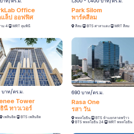
 บาท/ตร.ม.
1,300 - 1,400 บาท/ตร.ม.
kLab Office
Park Silom
์กแล็ป ออฟฟิศ
พาร์คสีลม
าม 4
MRT ลุมพินี
สีลม
BTS ศาลาแดง
MRT สีลม
0 บาท/ตร.ม.
690 บาท/ตร.ม.
enee Tower
Rasa One
ินี ทาวเวอร์
รสา วัน
เพลินจิต
BTS เพลินจิต
พหลโยธิน
BTS ห้าแยกลาดพร้าว
BTS พหลโยธิน 24
MRT พหลโยธิน