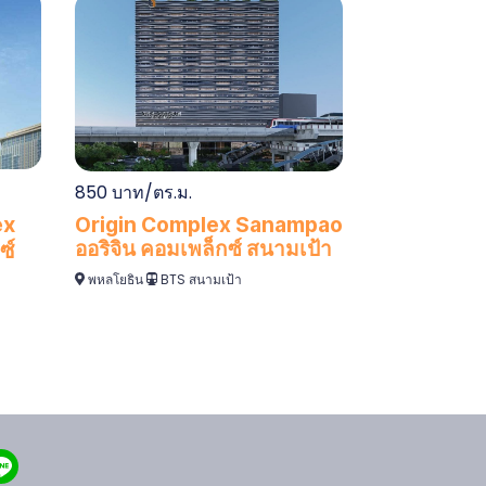
850 บาท/ตร.ม.
ex
Origin Complex Sanampao
ออริจิน คอมเพล็กซ์ สนามเป้า
ซ์
พหลโยธิน
BTS สนามเป้า