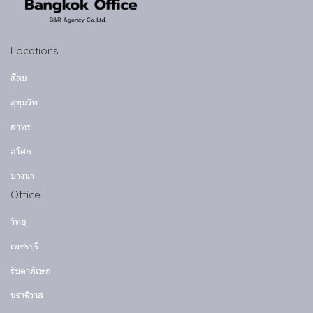
Locations
สีลม
สุขุมวิท
สาทร
อโศก
บางนา
Office
วิทยุ
เพชรบุรี
รัชดาภิเษก
นราธิวาส