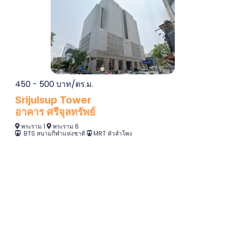
450 - 500 บาท/ตร.ม.
Srijulsup Tower
อาคาร ศรีจุลทรัพย์
พระราม 1
พระราม 6
BTS สนามกีฬาแห่งชาติ
MRT หัวลำโพง