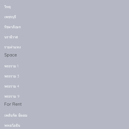
วิทยุ
เพชรบุรี
รัชดาภิเษก
นราธิวาส
รามคำแหง
Space
พระราม 1
พระราม 3
พระราม 4
พระราม 9
For Rent
เพลินจิต ชิดลม
พหลโยธิน