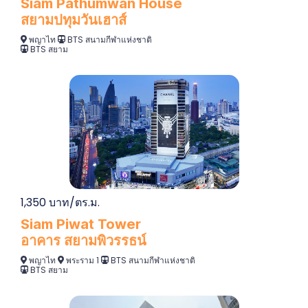
Siam Pathumwan House
สยามปทุมวันเฮาส์
พญาไท
BTS สนามกีฬาแห่งชาติ
BTS สยาม
1,350 บาท/ตร.ม.
Siam Piwat Tower
อาคาร สยามพิวรรธน์
พญาไท
พระราม 1
BTS สนามกีฬาแห่งชาติ
BTS สยาม