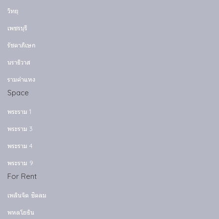
วิทยุ
เพชรบุรี
รัชดาภิเษก
นราธิวาส
รามคำแหง
Space
พระราม 1
พระราม 3
พระราม 4
พระราม 9
For Rent
เพลินจิต ชิดลม
พหลโยธิน