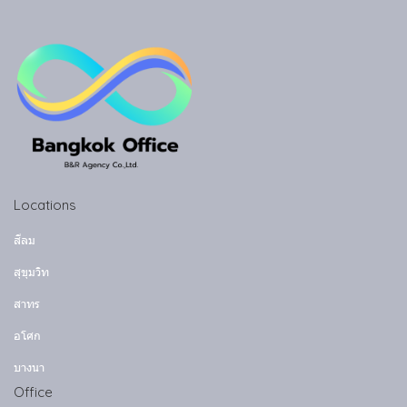
Locations
สีลม
สุขุมวิท
สาทร
อโศก
บางนา
Office