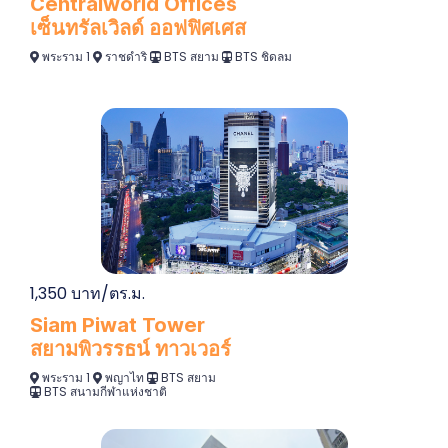
Centralworld Offices
เซ็นทรัลเวิลด์ ออฟฟิศเศส
พระราม 1
ราชดำริ
BTS สยาม
BTS ชิดลม
1,350 บาท/ตร.ม.
Siam Piwat Tower
สยามพิวรรธน์ ทาวเวอร์
พระราม 1
พญาไท
BTS สยาม
BTS สนามกีฬาแห่งชาติ