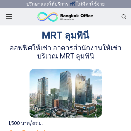
ปรึกษาและให้บริการ
ฟรี
ไม่มีค่าใช้จ่าย
MRT ลุมพินี
ออฟฟิศให้เช่า อาคารสำนักงานให้เช่า
บริเวณ MRT ลุมพินี
1,500 บาท/ตร.ม.