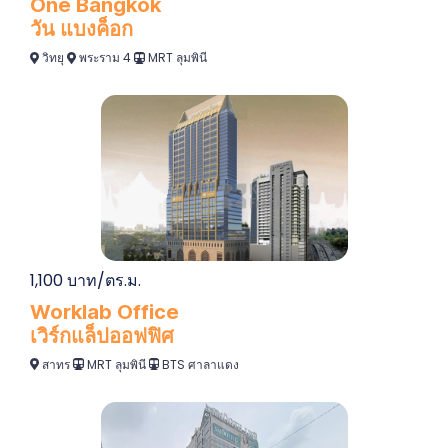
One Bangkok
วัน แบงค็อก
วิทยุ
พระราม 4
MRT ลุมพินี
1,100 บาท/ตร.ม.
Worklab Office
เวิร์กแล็ปออฟฟิศ
สาทร
MRT ลุมพินี
BTS ศาลาแดง