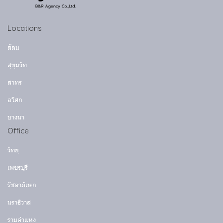
Locations
สีลม
สุขุมวิท
สาทร
อโศก
บางนา
Office
วิทยุ
เพชรบุรี
รัชดาภิเษก
นราธิวาส
รามคำแหง