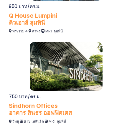
950 บาท/ตร.ม.
Q House Lumpini
คิวเฮาส์ ลุมพินี
พระราม 4
สาทร
MRT ลุมพินี
750 บาท/ตร.ม.
Sindhorn Offices
อาคาร สินธร ออฟฟิศเศส
วิทยุ
BTS เพลินจิต
MRT ลุมพินี