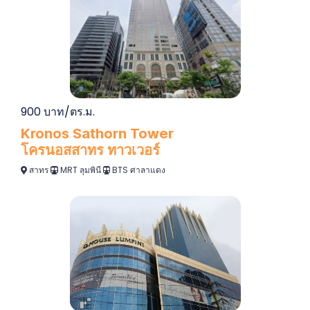
900 บาท/ตร.ม.
Kronos Sathorn Tower
โครนอสสาทร ทาวเวอร์
สาทร
MRT ลุมพินี
BTS ศาลาแดง