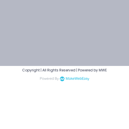
Copyright | All Rights Reserved | Powered by MWE
Powered By
MakeWebEasy