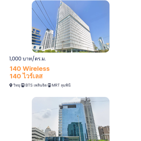
1,000 บาท/ตร.ม.
140 Wireless
140 ไวร์เลส
วิทยุ
BTS เพลินจิต
MRT ลุมพินี