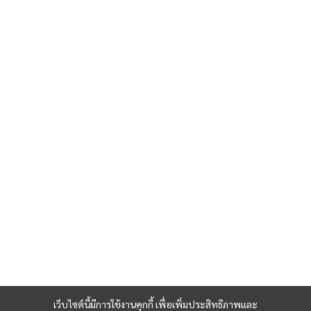
เว็บไซต์นี้มีการใช้งานคุกกี้ เพื่อเพิ่มประสิทธิภาพและ