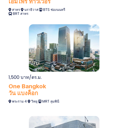
เอ็มไพร์ ทาวเวอร์
สาทร
นราธิวาส
BTS ช่องนนทรี
BRT สาทร
1,500 บาท/ตร.ม.
One Bangkok
วัน แบงค็อก
พระราม 4
วิทยุ
MRT
ลุมพินี