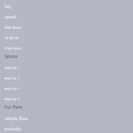
วิทยุ
เพชรบุรี
รัชดาภิเษก
นราธิวาส
รามคำแหง
Space
พระราม 1
พระราม 3
พระราม 4
พระราม 9
For Rent
เพลินจิต ชิดลม
พหลโยธิน