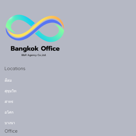
Locations
สีลม
สุขุมวิท
สาทร
อโศก
บางนา
Office