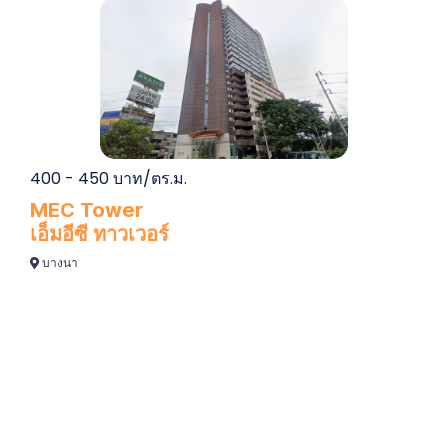
400 - 450 บาท/ตร.ม.
MEC Tower
เอ็มอีซี ทาวเวอร์
บางนา