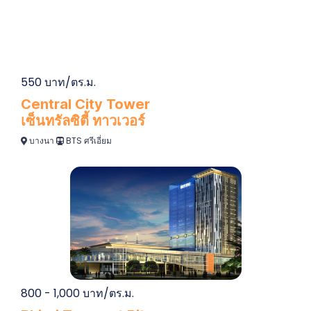
550 บาท/ตร.ม.
Central City Tower
เซ็นทรัลซิตี้ ทาวเวอร์
บางนา
BTS ศรีเอี่ยม
800 - 1,000 บาท/ตร.ม.