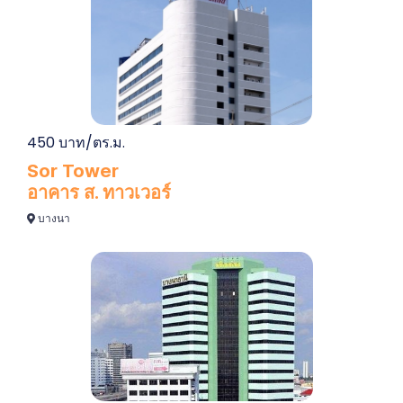
450 บาท/ตร.ม.
Sor Tower
อาคาร ส. ทาวเวอร์
บางนา