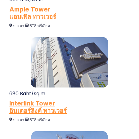
Ample Tower
แอมเพิล ทาวเวอร์
บางนา
BTS ศรีเอี่ยม
680 Baht/sq.m.
Interlink Tower
อินเตอร์ลิงค์ ทาวเวอร์
บางนา
BTS ศรีเอี่ยม