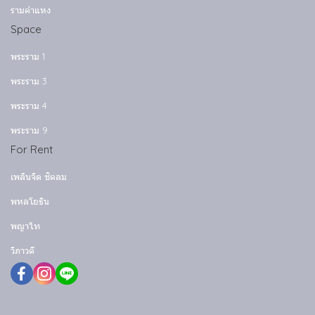
รามคำแหง
Space
พระราม 1
พระราม 3
พระราม 4
พระราม 9
For Rent
เพลินจิต ชิดลม
พหลโยธิน
พญาไท
วิภาวดี