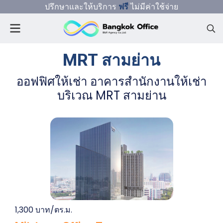
ปรึกษาและให้บริการ
ฟรี
ไม่มีค่าใช้จ่าย
MRT สามย่าน
ออฟฟิศให้เช่า อาคารสำนักงานให้เช่า
บริเวณ MRT สามย่าน
1,300 บาท/ตร.ม.