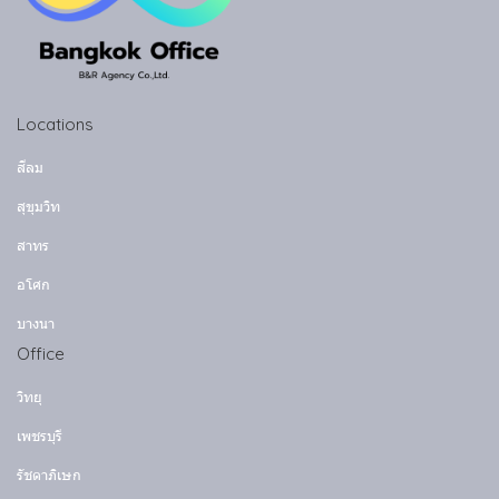
Locations
สีลม
สุขุมวิท
สาทร
อโศก
บางนา
Office
วิทยุ
เพชรบุรี
รัชดาภิเษก