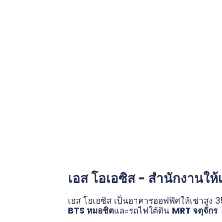
เอส โอเอซิส - สำนักงานให้
เอส โอเอซิส เป็นอาคารออฟฟิศให้เช่าสูง 35
BTS หมอชิต
และรถไฟใต้ดิน
MRT จตุจักร
เ