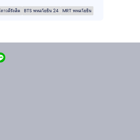
วิภาวดีรังสิต
BTS พหลโยธิน 24
MRT พหลโยธิน