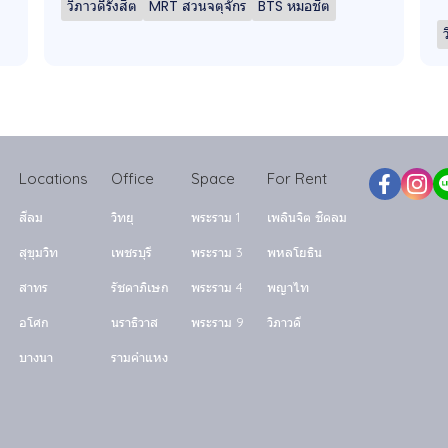
วิภาวดีรังสิต
MRT สวนจตุจักร
BTS หมอชิต
Locations
Office
Space
For Rent
สีลม
วิทยุ
พระราม 1
เพลินจิต ชิดลม
สุขุมวิท
เพชรบุรี
พระราม 3
พหลโยธิน
สาทร
รัชดาภิเษก
พระราม 4
พญาไท
อโศก
นราธิวาส
พระราม 9
วิภาวดี
บางนา
รามคำแหง