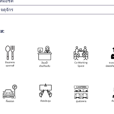
หมอชิต
จตุจักร
ส: