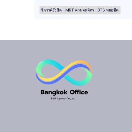
วิภาวดีรังสิต
MRT สวนจตุจักร
BTS หมอชิต