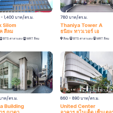
780 บาท/ตร.ม.
 - 1,400 บาท/ตร.ม.
Thaniya Tower A
k Silom
ธนิยะ ทาวเวอร์ เอ
ค สีลม
สีลม
BTS ศาลาแดง
MRT สีลม
BTS ศาลาแดง
MRT สีลม
860 - 890 บาท/ตร.ม.
บาท/ตร.ม.
United Center
a Building
อาคาร ยูไนเต็ด เซ็นเตอร
าร ญาดา