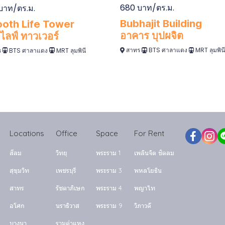
680 บาท/ตร.ม.
บาท/ตร.ม.
Bubhajit Building
oth Life Tower
อาคาร บุปผจิต
ไลฟ์ ทาวเวอร์
สาทร
BTS ศาลาแดง
MRT ลุมพินี
ร
BTS ศาลาแดง
MRT ลุมพินี
Locations
Office
Space
For Rent
สีลม
วิทยุ
พระราม 1
เพลินจิต ชิดลม
สุขุมวิท
เพชรบุรี
พระราม 3
พหลโยธิน
สาทร
รัชดาภิเษก
พระราม 4
พญาไท
อโศก
นราธิวาส
พระราม 9
วิภาวดี
บางนา
รามคำแหง