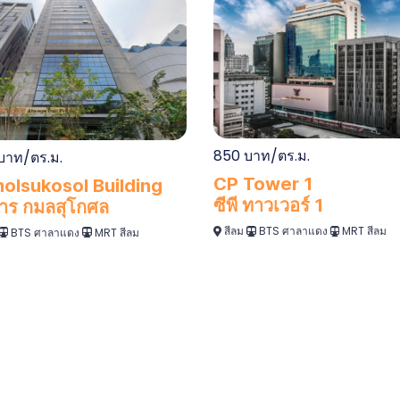
850 บาท/ตร.ม.
บาท/ตร.ม.
CP Tower 1
olsukosol Building
ซีพี ทาวเวอร์ 1
าร กมลสุโกศล
สีลม
BTS ศาลาแดง
MRT สีลม
BTS ศาลาแดง
MRT สีลม