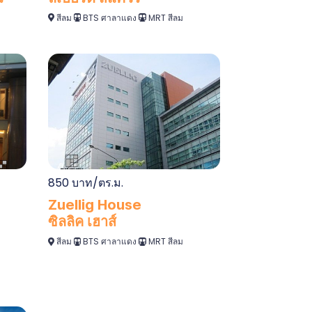
สีลม
BTS ศาลาแดง
MRT สีลม
850 บาท/ตร.ม.
Zuellig House
ซิลลิค เฮาส์
สีลม
BTS ศาลาแดง
MRT สีลม