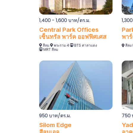
1,400 - 1,600 บาท/ตร.ม.
1,300
Central Park Offices
Par
เซ็นทรัล พาร์ค ออฟฟิศเศส
พาร์
สีลม
พระราม 4
BTS ศาลาแดง
สีลม
MRT สีลม
950 บาท/ตร.ม.
750 
Silom Edge
Yad
สีลมเอจ
อาค