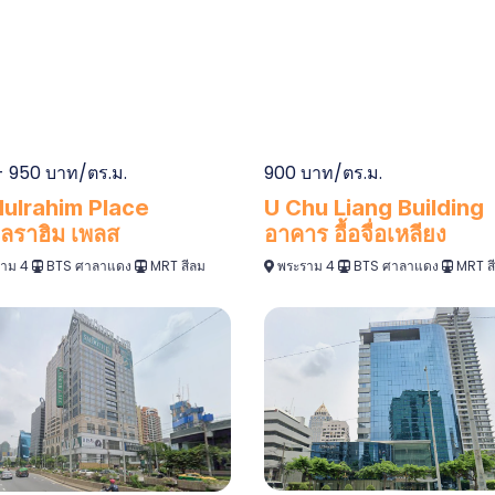
- 950 บาท/ตร.ม.
900 บาท/ตร.ม.
ulrahim Place
U Chu Liang Building
ุลราฮิม เพลส
อาคาร อื้อจื่อเหลียง
าม 4
BTS ศาลาแดง
MRT สีลม
พระราม 4
BTS ศาลาแดง
MRT ส