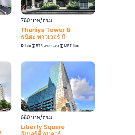
780 บาท/ตร.ม.
Thaniya Tower B
ธนิยะ ทาวเวอร์ บี
สีลม
BTS ศาลาแดง
MRT สีลม
680 บาท/ตร.ม.
Liberty Square
์
ลิเบอร์ตี้ สแควร์