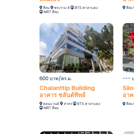
สีลม
พระราม 4
BTS ศาลาแดง
สีลม
MRT สีลม
600 บาท/ตร.ม.
--- 
Chalanttip Building
Sil
อาคาร ชลันต์ทิพย์
อาค
คอนแวนต์
สาทร
BTS ศาลาแดง
สีลม
MRT สีลม