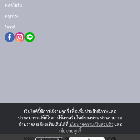
พหลโยธิน
พญาไท
วิภาวดี
เว็บไซต์นี้มีการใช้งานคุกกี้ เพื่อเพิ่มประสิทธิภาพและ
ประสบการณ์ที่ดีในการใช้งานเว็บไซต์ของท่าน ท่านสามารถ
อ่านรายละเอียดเพิ่มเติมได้ที่
นโยบายความเป็นส่วนตัว
และ
นโยบายคุกกี้
Copyright | All Rights Reserved | Powered by MWE