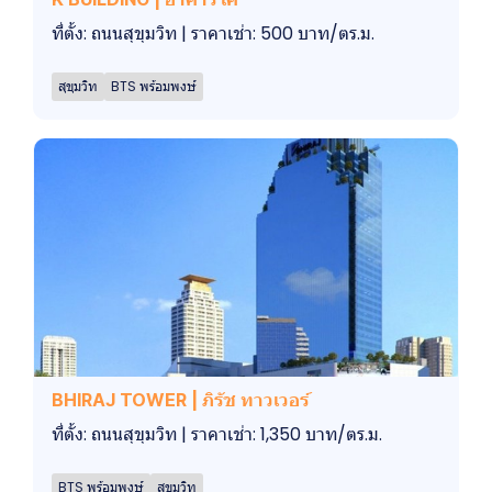
ที่ตั้ง: ถนนสุขุมวิท | ราคาเช่า: 500 บาท/ตร.ม.
สุขุมวิท
BTS พร้อมพงษ์
BHIRAJ TOWER | ภิรัช ทาวเวอร์
ที่ตั้ง: ถนนสุขุมวิท | ราคาเช่า: 1,350 บาท/ตร.ม.
BTS พร้อมพงษ์
สุขุมวิท