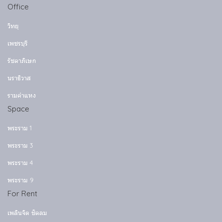
Office
วิทยุ
เพชรบุรี
รัชดาภิเษก
นราธิวาส
รามคำแหง
Space
พระราม 1
พระราม 3
พระราม 4
พระราม 9
For Rent
เพลินจิต ชิดลม