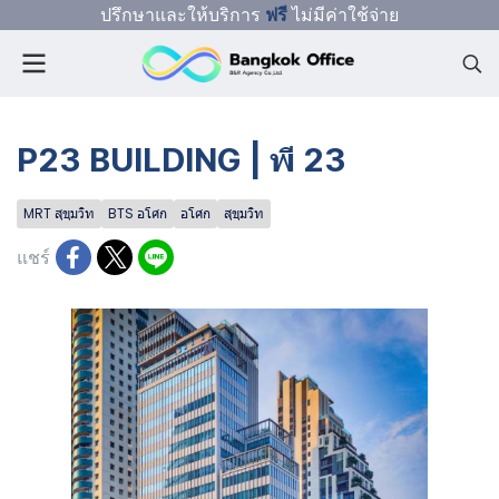
ปรึกษาและให้บริการ
ฟรี
ไม่มีค่าใช้จ่าย
P23 BUILDING | พี 23
MRT สุขุมวิท
BTS อโศก
อโศก
สุขุมวิท
แชร์