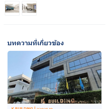
บทความที่เกี่ยวข้อง
K BUILDING | อาคาร เค