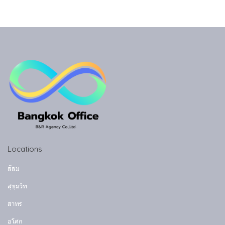
Locations
สีลม
สุขุมวิท
สาทร
อโศก