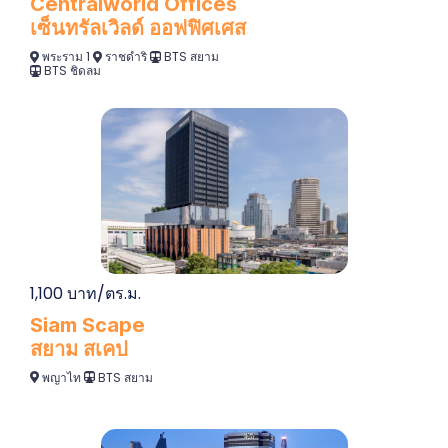
Centralworld Offices
เซ็นทรัลเวิลด์ ออฟฟิศเศส
พระราม 1
ราชดำริ
BTS สยาม
BTS ชิดลม
1,100 บาท/ตร.ม.
Siam Scape
สยาม สเคป
พญาไท
BTS สยาม