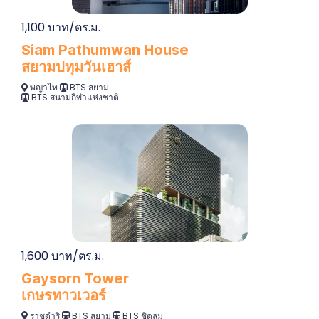
1,100 บาท/ตร.ม.
Siam Pathumwan House
สยามปทุมวันเฮาส์
พญาไท
BTS สยาม
BTS สนามกีฬาแห่งชาติ
1,600 บาท/ตร.ม.
Gaysorn Tower
เกษรทาวเวอร์
ราชดำริ
BTS สยาม
BTS ชิดลม