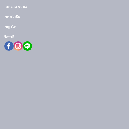
เพลินจิต ชิดลม
พหลโยธิน
พญาไท
วิภาวดี