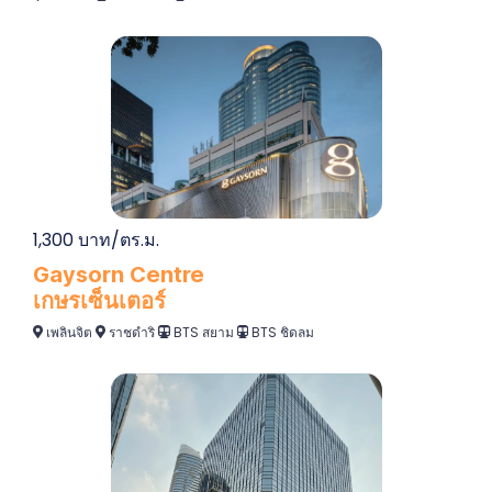
1,300 บาท/ตร.ม.
Gaysorn Centre
เกษรเซ็นเตอร์
เพลินจิต
ราชดำริ
BTS สยาม
BTS ชิดลม