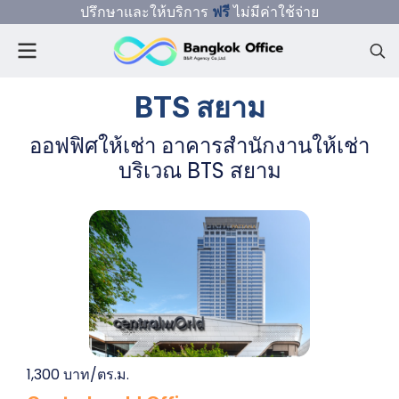
ปรึกษาและให้บริการ
ฟรี
ไม่มีค่าใช้จ่าย
BTS สยาม
ออฟฟิศให้เช่า อาคารสำนักงานให้เช่า
บริเวณ BTS สยาม
1,300 บาท/ตร.ม.