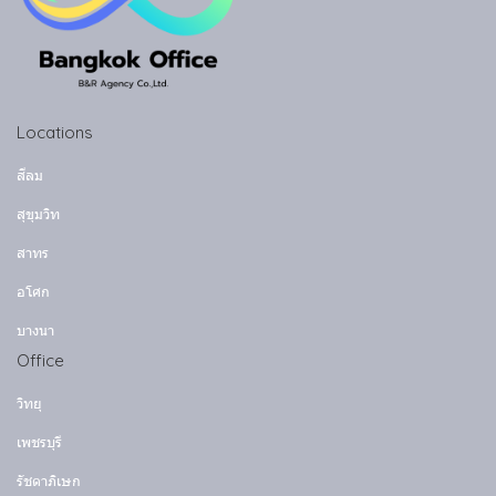
Locations
สีลม
สุขุมวิท
สาทร
อโศก
บางนา
Office
วิทยุ
เพชรบุรี
รัชดาภิเษก