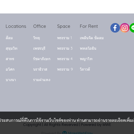
Locations
Office
Space
For Rent
สีลม
วิทยุ
พระราม 1
เพลินจิต ชิดลม
สุขุมวิท
เพชรบุรี
พระราม 3
พหลโยธิน
สาทร
รัชดาภิเษก
พระราม 4
พญาไท
อโศก
นราธิวาส
พระราม 9
วิภาวดี
บางนา
รามคำแหง
และประสบการณ์ที่ดีในการใช้งานเว็บไซต์ของท่าน ท่านสามารถอ่านรายละเอียดเพิ่มเ
Copyright | All Rights Reserved | Powered by MWE
Powered By
MakeWebEasy