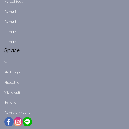
Naradhiwas
Rama 1
Rama 3
Rama 4
Rama 9
Space
Witthayu
Phahonyothin
Phayathai
Vibhavadi
Bangna
Ramkhamhaeng