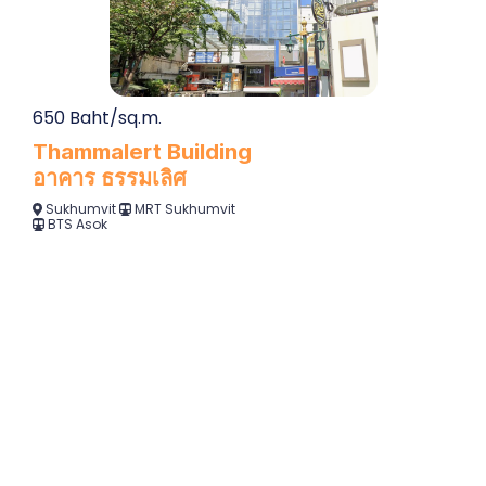
650 Baht/sq.m.
Thammalert Building
อาคาร ธรรมเลิศ
Sukhumvit
MRT Sukhumvit
BTS Asok