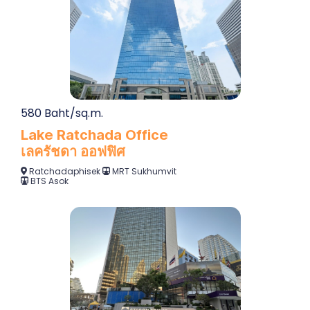
580 Baht/sq.m.
Lake Ratchada Office
เลครัชดา ออฟฟิศ
Ratchadaphisek
MRT Sukhumvit
BTS Asok