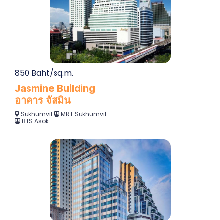
850 Baht/sq.m.
Jasmine Building
อาคาร จัสมิน
Sukhumvit
MRT Sukhumvit
BTS Asok