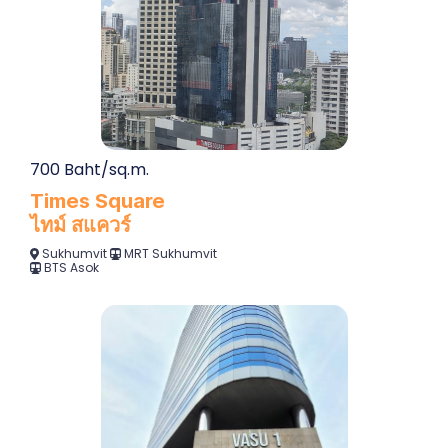
700 Baht/sq.m.
Times Square
ไทม์ สแควร์
Sukhumvit
MRT Sukhumvit
BTS Asok