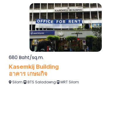
680 Baht/sq.m.
Kasemkij Building
อาคาร เกษมกิจ
Silom
BTS Saladaeng
MRT Silom
500 - 850 Baht/sq.m.