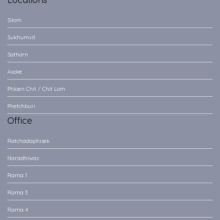
Phloen Chit / Chit Lom
Phetchburi
Office
Ratchadaphisek
Naradhiwas
Rama 1
Rama 3
Rama 4
Rama 9
Space
Witthayu
Phahonyothin
Phayathai