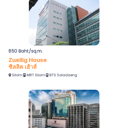
850 Baht/sq.m.
Zuellig House
ซิลลิค เฮ้าส์
Silom
MRT Silom
BTS Saladaeng
850 Baht/sq.m.
CP Tower 1