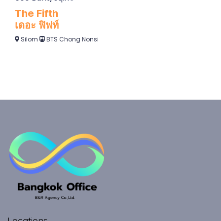
Locations
Silom
Sukhumvit
Sathorn
Asoke