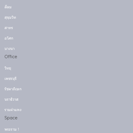
สีลม
สุขุมวิท
สาทร
อโศก
บางนา
Office
วิทยุ
เพชรบุรี
รัชดาภิเษก
นราธิวาส
รามคำแหง
Space
พระราม 1