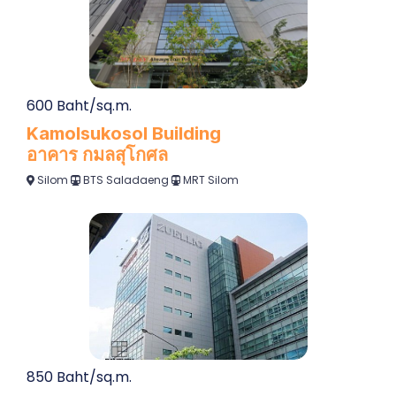
600 Baht/sq.m.
Kamolsukosol Building
อาคาร กมลสุโกศล
Silom
BTS Saladaeng
MRT Silom
850 Baht/sq.m.