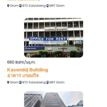
Silom
BTS Saladaeng
MRT Silom
680 Baht/sq.m.
Kasemkij Building
อาคาร เกษมกิจ
Silom
BTS Saladaeng
MRT Silom