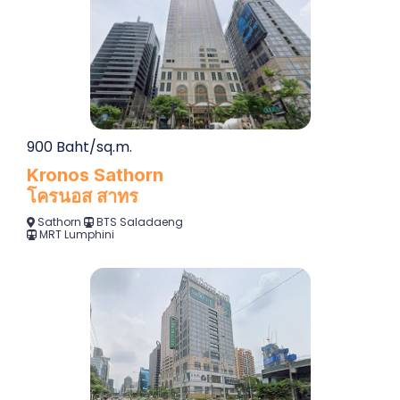
900 Baht/sq.m.
Kronos Sathorn
โครนอส สาทร
Sathorn
BTS Saladaeng
MRT Lumphini