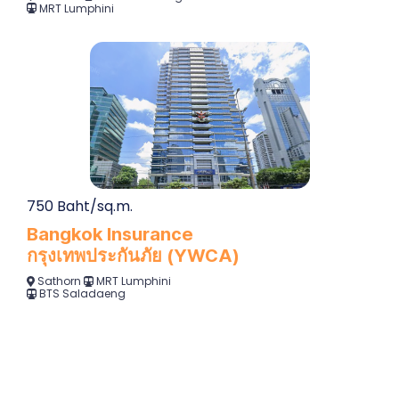
MRT Lumphini
750 Baht/sq.m.
Bangkok Insurance
กรุงเทพประกันภัย (YWCA)
Sathorn
MRT Lumphini
BTS Saladaeng