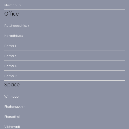
Phetchburi
Office
Ratchadaphisek
Naradhiwas
Rama 1
Rama 3
Rama 4
Rama 9
Space
Witthayu
Phahonyothin
Phayathai
Vibhavadi