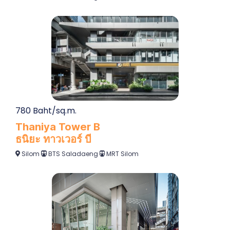
780 Baht/sq.m.
Thaniya Tower B
ธนิยะ ทาวเวอร์ บี
Silom
BTS Saladaeng
MRT Silom