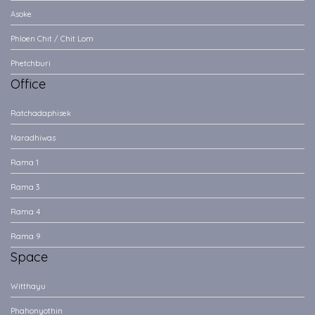
Asoke
Phloen Chit / Chit Lom
Phetchburi
Office
Ratchadaphisek
Naradhiwas
Rama 1
Rama 3
Rama 4
Rama 9
Space
Witthayu
Phahonyothin