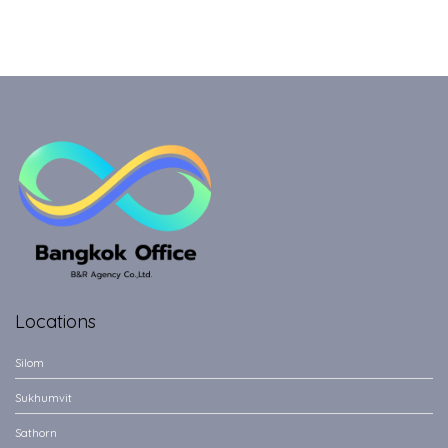
Locations
Silom
Sukhumvit
Sathorn