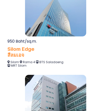
950 Baht/sq.m.
Silom Edge
สีลมเอจ
Silom
Rama 4
BTS Saladaeng
MRT Silom