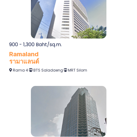
900 - 1,300 Baht/sq.m.
Ramaland
รามาแลนด์
Rama 4
BTS Saladaeng
MRT Silom