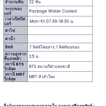
จำนวนชั้น
22 ชั้น
ระบบของ
Package Water Cooled
แอร์
เวลาเปิดปิด
Mon-Fri 07.39-18.30 น.
แอร์
ค่าไฟ
ค่าน้ำ
ลิฟท์
7 ลิฟท์โดยสาร, 1 ลิฟท์ขนของ
ความสูงจาก
2.5 ม.
พื้นจรดฝ้า
สถานี BTS
BTS สนามกีฬาแห่งชาติ
ใกล้สุด
สถานี MRT
MRT หัวลำโพง
ใกล้สุด
สิ่งอำนวยความสะดวกภายใน อาคาร ศรีจุลทรัพย์ :