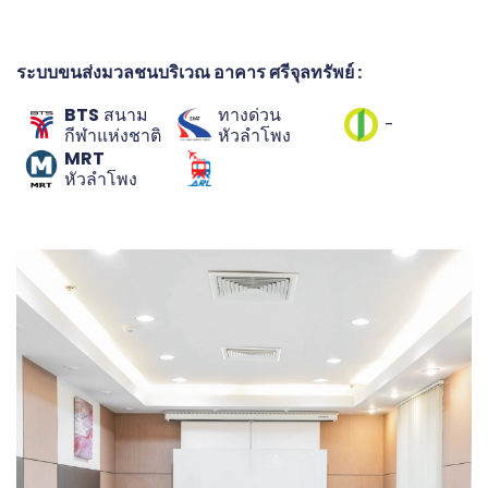
ระบบขนส่งมวลชนบริเวณ อาคาร ศรีจุลทรัพย์ :
BTS
สนาม
ทางด่วน
-
กีฬาแห่งชาติ
หัวลำโพง
MRT
หัวลำโพง