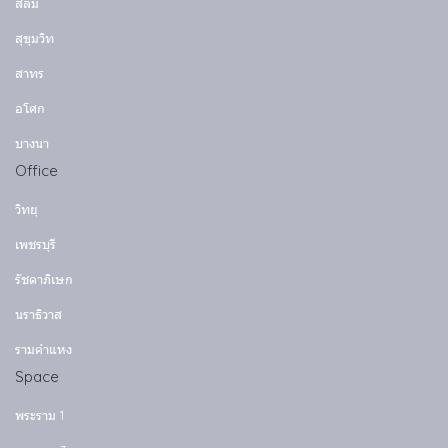
สีลม
สุขุมวิท
สาทร
อโศก
บางนา
Office
วิทยุ
เพชรบุรี
รัชดาภิเษก
นราธิวาส
รามคำแหง
Space
พระราม 1