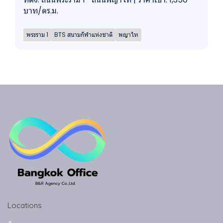
บาท/ตร.ม.
พระราม 1
BTS สนามกีฬาแห่งชาติ
พญาไท
Locations