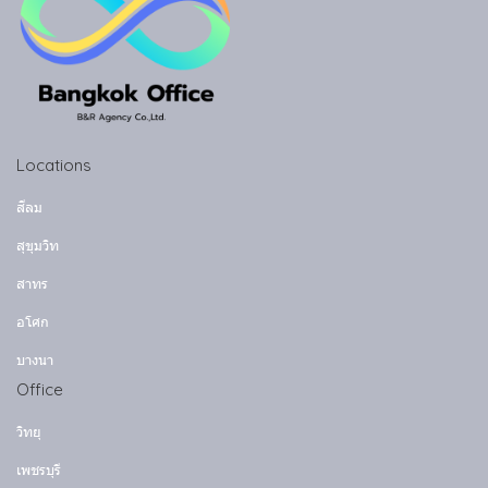
Locations
สีลม
สุขุมวิท
สาทร
อโศก
บางนา
Office
วิทยุ
เพชรบุรี