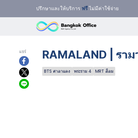
ปรึกษาและให้บริการ
ฟรี
ไม่มีค่าใช้จ่าย
RAMALAND | ราม
แชร์
BTS ศาลาแดง
พระราม 4
MRT สีลม