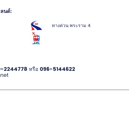
ลนด์:
ทางด่วน พระราม 4
0-2244778
หรือ
096-5144622
.net