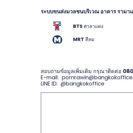
ระบบขนส่งมวลชนบริเวณ อาคาร รามาแ
BTS
ศาลาแดง
MRT
สีลม
สอบถามข้อมูลเพิ่มเติม กรุณาติดต่อ
08
E-mail:
pornrawin@bangkokoffice
LINE ID:
@bangkokoffice