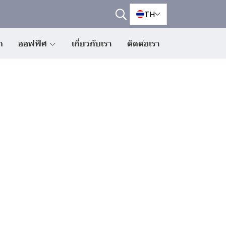
TH
ก
ออฟฟิศ
เกี่ยวกับเรา
ติดต่อเรา