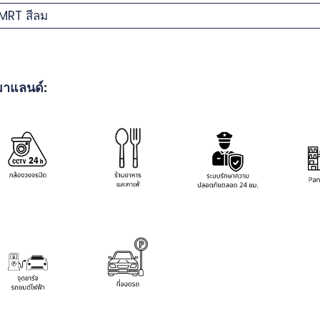
MRT สีลม
าแลนด์: