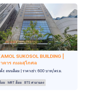
KAMOL SUKOSOL BUILDING |
าคาร กมลสุโกศล
ี่ตั้ง: ถนนสีลม | ราคาเช่า: 600 บาท/ตร.ม.
สีลม
MRT สีลม
BTS ศาลาแดง