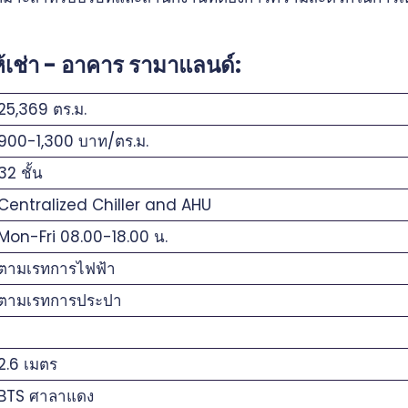
เช่า - อาคาร รามาแลนด์:
25,369 ตร.ม.
900-1,300 บาท/ตร.ม.
32 ชั้น
Centralized Chiller and AHU
Mon-Fri 08.00-18.00 น.
ตามเรทการไฟฟ้า
ตามเรทการประปา
2.6 เมตร
BTS ศาลาแดง