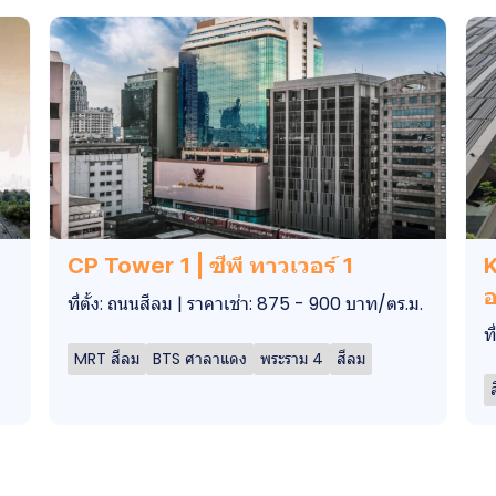
CP Tower 1 | ซีพี ทาวเวอร์ 1
อ
ที่ตั้ง: ถนนสีลม | ราคาเช่า: 875 - 900 บาท/ตร.ม.
ท
MRT สีลม
BTS ศาลาแดง
พระราม 4
สีลม