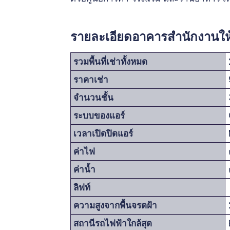
รายละเอียดอาคารสำนักงานให้
รวมพื้นที่เช่าทั้งหมด
ราคาเช่า
จำนวนชั้น
ระบบของแอร์
เวลาเปิดปิดแอร์
ค่าไฟ
ค่าน้ำ
ลิฟท์
ความสูงจากพื้นจรดฝ้า
สถานีรถไฟฟ้าใกล้สุด