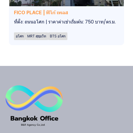
FICO PLACE | ฟิโก้ เพลส
ที่ตั้ง: ถนนอโศก | ราคาค่าเช่าเริ่มต้น: 750 บาท/ตร.ม.
อโศก
MRT สุขุมวิท
BTS อโศก