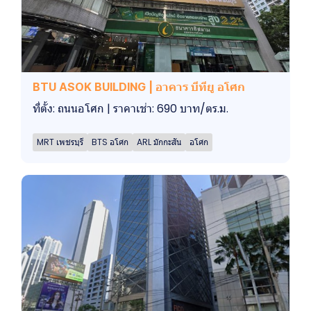
BTU ASOK BUILDING | อาคาร บีทียู อโศก
ที่ตั้ง: ถนนอโศก | ราคาเช่า: 690 บาท/ตร.ม.
MRT เพชรบุรี
BTS อโศก
ARL มักกะสัน
อโศก