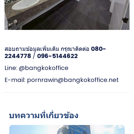
สอบถามข้อมูลเพิ่มเติม กรุณาติดต่อ
080-
2244778
/
096-5144622
Line: @bangkokoffice
E-mail: pornrawin@bangkokoffice.net
บทความที่เกี่ยวข้อง