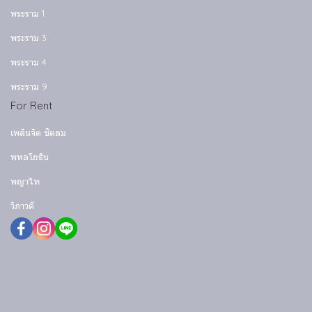
พระราม 1
พระราม 3
พระราม 4
พระราม 9
For Rent
เพลินจิต ชิดลม
พหลโยธิน
พญาไท
วิภาวดี