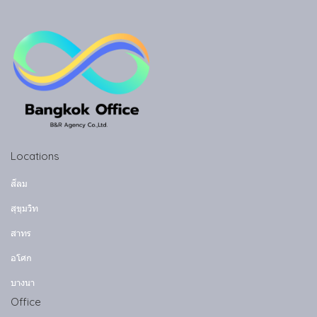
Locations
สีลม
สุขุมวิท
สาทร
อโศก
บางนา
Office