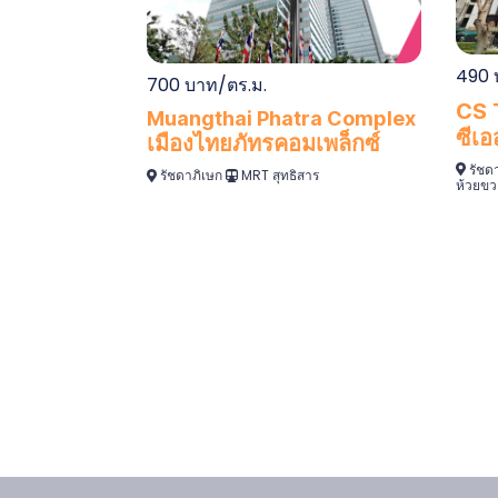
490 
700 บาท/ตร.ม.
CS 
Muangthai Phatra Complex
ซีเอ
เมืองไทยภัทรคอมเพล็กซ์
รัชด
รัชดาภิเษก
MRT สุทธิสาร
ห้วยขว