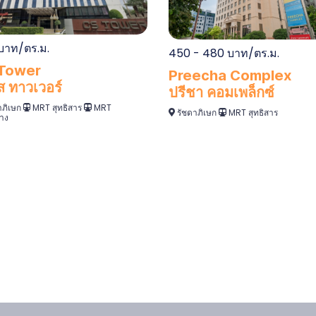
บาท/ตร.ม.
450 - 480 บาท/ตร.ม.
Tower
Preecha Complex
ส ทาวเวอร์
ปรีชา คอมเพล็กซ์
าภิเษก
MRT สุทธิสาร
MRT
รัชดาภิเษก
MRT สุทธิสาร
าง