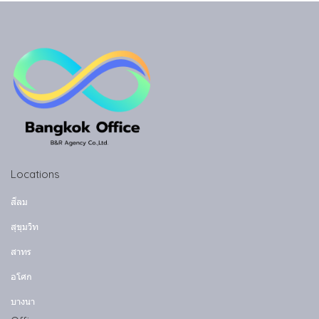
Locations
สีลม
สุขุมวิท
สาทร
อโศก
บางนา