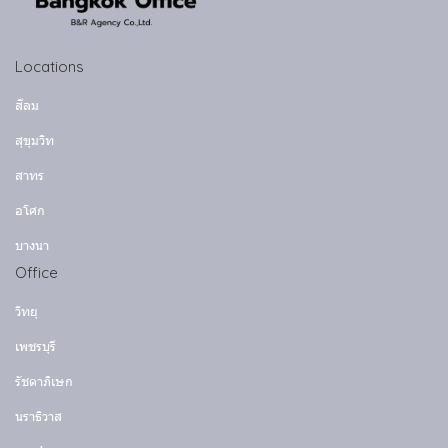
Locations
สีลม
สุขุมวิท
สาทร
อโศก
บางนา
Office
วิทยุ
เพชรบุรี
รัชดาภิเษก
นราธิวาส