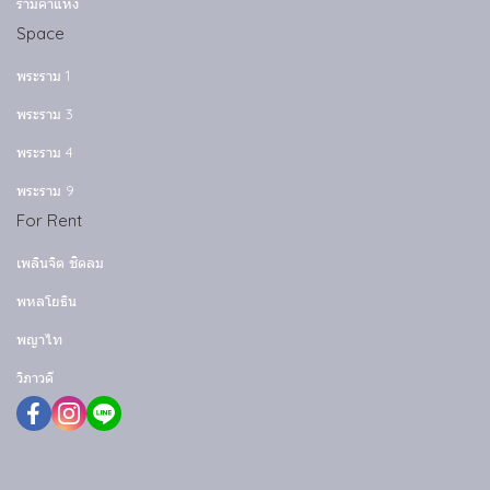
รามคำแหง
Space
พระราม 1
พระราม 3
พระราม 4
พระราม 9
For Rent
เพลินจิต ชิดลม
พหลโยธิน
พญาไท
วิภาวดี