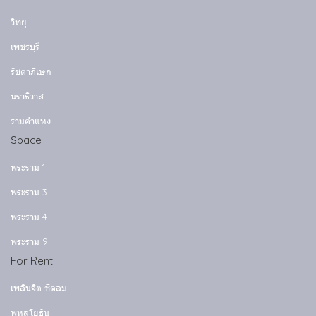
วิทยุ
เพชรบุรี
รัชดาภิเษก
นราธิวาส
รามคำแหง
Space
พระราม 1
พระราม 3
พระราม 4
พระราม 9
For Rent
เพลินจิต ชิดลม
พหลโยธิน