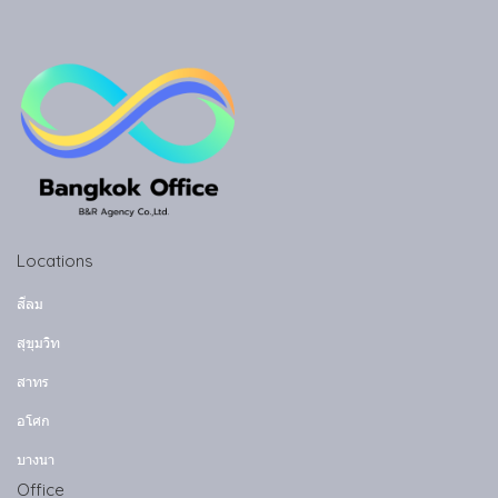
Locations
สีลม
สุขุมวิท
สาทร
อโศก
บางนา
Office