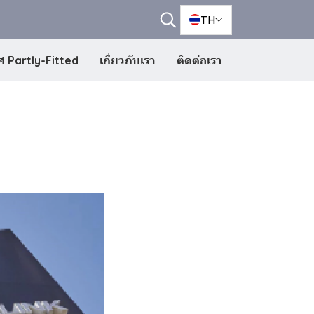
TH
 Partly-Fitted
เกี่ยวกับเรา
ติดต่อเรา