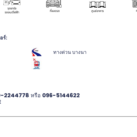
อร์:
ทางด่วน บางนา
0-2244778
หรือ
096-5144622
t