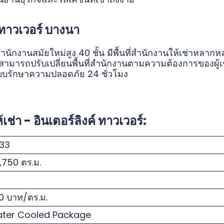
 ทาวเวอร์ บางนา
ักงานสมัยใหม่สูง 40 ชั้น มีพื้นที่สำนักงานให้เช่าหลาก
มารถปรับเปลี่ยนพื้นที่สำนักงานตามความต้องการของผู้เ
ะบบรักษาความปลอดภัย 24 ชั่วโมง
่า - อินเตอร์ลิงค์ ทาวเวอร์:
33
750 ตร.ม.
 บาท/ตร.ม.
ter Cooled Package