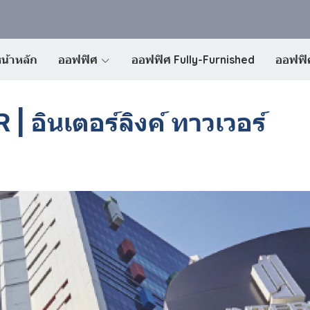
น้าหลัก
ออฟฟิศ
ออฟฟิศ Fully-Furnished
ออฟฟิศ
 อินเตอร์ลิงค์ ทาวเวอร์