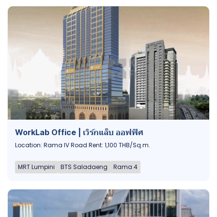
WorkLab Office | เวิร์กแล็บ ออฟฟิศ
Location: Rama IV Road Rent: 1,100 THB/Sq.m.
MRT Lumpini
BTS Saladaeng
Rama 4