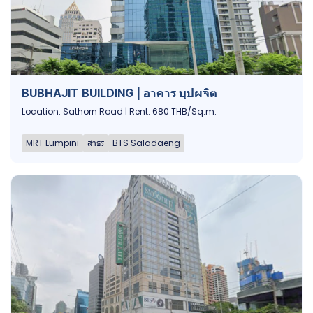
BUBHAJIT BUILDING | อาคาร บุปผจิต
Location: Sathorn Road | Rent: 680 THB/Sq.m.
MRT Lumpini
สาธร
BTS Saladaeng