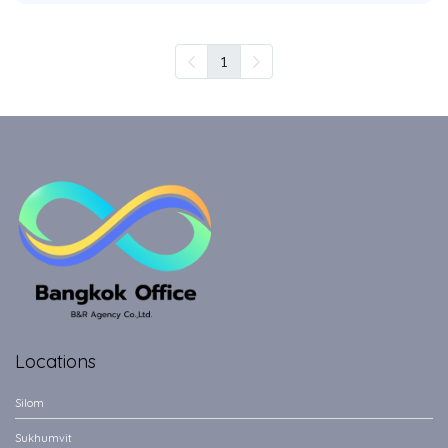
1
Locations
Silom
Sukhumvit