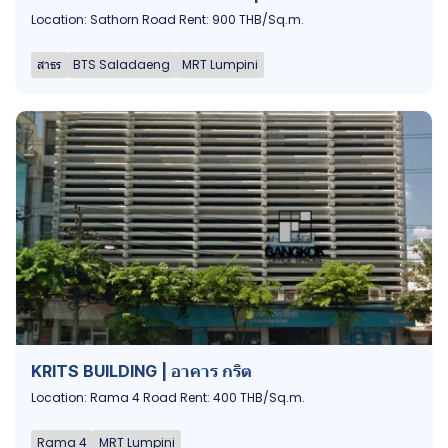
Location: Sathorn Road Rent: 900 THB/Sq.m.
สาธร
BTS Saladaeng
MRT Lumpini
KRITS BUILDING | อาคาร กริต
Location: Rama 4 Road Rent: 400 THB/Sq.m.
Rama 4
MRT Lumpini