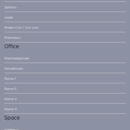
Sathorn
Asoke
Phloen Chit / Chit Lom
Phetchburi
Office
Ratchadaphisek
Naradhiwas
Rama 1
Rama 3
Rama 4
Rama 9
Space
Witthayu