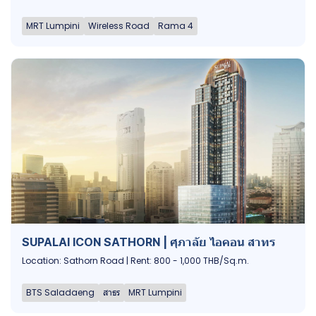
MRT Lumpini
Wireless Road
Rama 4
SUPALAI ICON SATHORN | ศุภาลัย ไอคอน สาทร
Location: Sathorn Road | Rent: 800 - 1,000 THB/Sq.m.
BTS Saladaeng
สาธร
MRT Lumpini