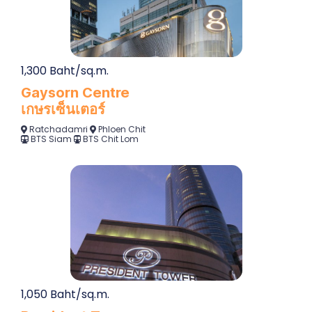
1,300 Baht/sq.m.
Gaysorn Centre
เกษรเซ็นเตอร์
Ratchadamri
Phloen Chit
BTS Siam
BTS Chit Lom
1,050 Baht/sq.m.