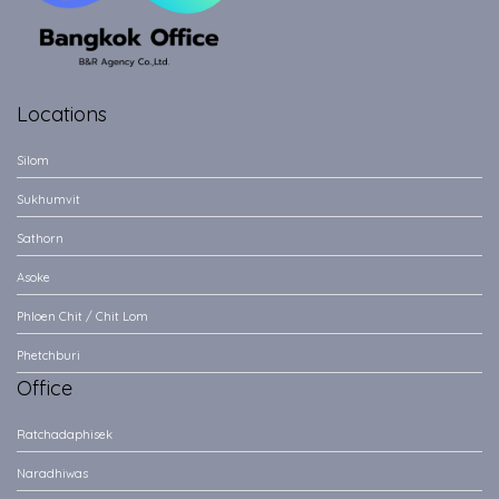
Locations
Silom
Sukhumvit
Sathorn
Asoke
Phloen Chit / Chit Lom
Phetchburi
Office
Ratchadaphisek
Naradhiwas