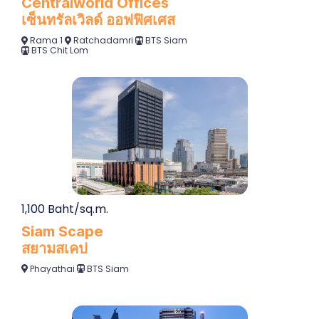
Centralworld Offices
เซ็นทรัลเวิลด์ ออฟฟิศเศส
Rama 1
Ratchadamri
BTS Siam
BTS Chit Lom
1,100 Baht/sq.m.
Siam Scape
สยามสเคป
Phayathai
BTS Siam