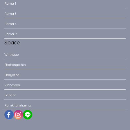
Rama 1
Rama 3
Rama 4
Rama 9
Space
Witthayu
Phahonyothin
Phayathai
Vibhavadi
Bangna
Ramkhamhaeng