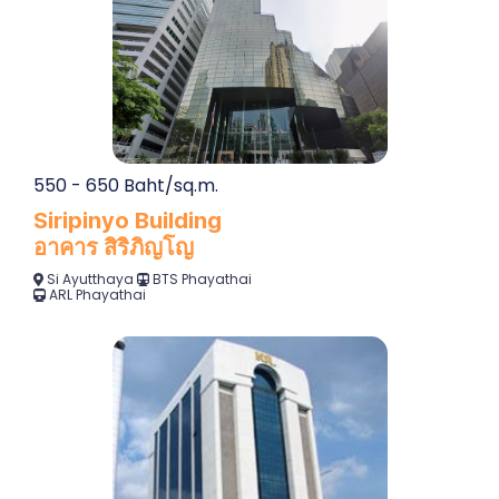
550 - 650 Baht/sq.m.
Siripinyo Building
อาคาร สิริภิญโญ
Si Ayutthaya
BTS Phayathai
ARL Phayathai