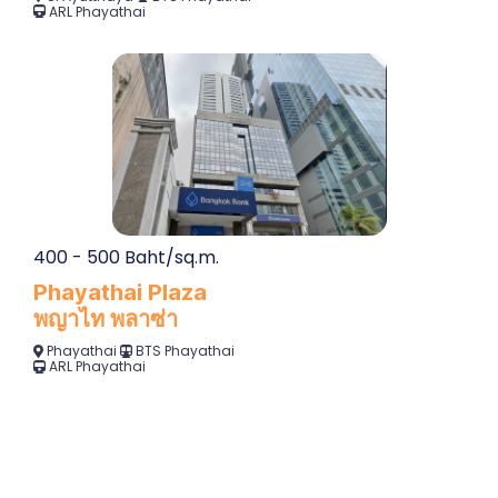
ARL Phayathai
400 - 500 Baht/sq.m.
Phayathai Plaza
พญาไท พลาซ่า
Phayathai
BTS Phayathai
ARL Phayathai