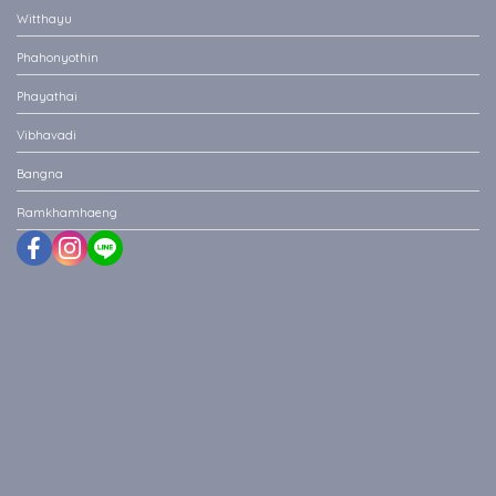
Witthayu
Phahonyothin
Phayathai
Vibhavadi
Bangna
Ramkhamhaeng