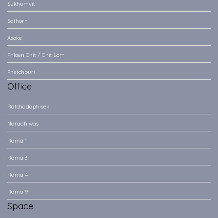
Sukhumvit
Sathorn
Asoke
Phloen Chit / Chit Lom
Phetchburi
Office
Ratchadaphisek
Naradhiwas
Rama 1
Rama 3
Rama 4
Rama 9
Space