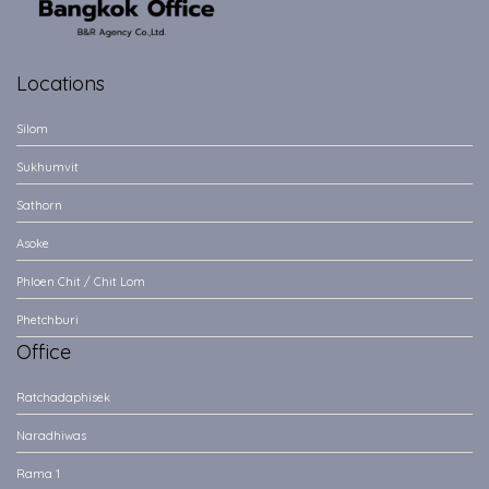
Locations
Silom
Sukhumvit
Sathorn
Asoke
Phloen Chit / Chit Lom
Phetchburi
Office
Ratchadaphisek
Naradhiwas
Rama 1