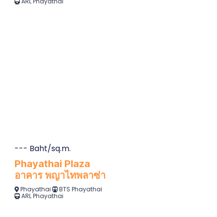
ARL Phayathai
--- Baht/sq.m.
Phayathai Plaza
อาคาร พญาไทพลาซ่า
Phayathai
BTS Phayathai
ARL Phayathai