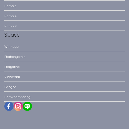
Rama 3
Rama 4
Rama 9
Space
Witthayu
Phahonyothin
Phayathai
Vibhavadi
Bangna
Ramkhamhaeng