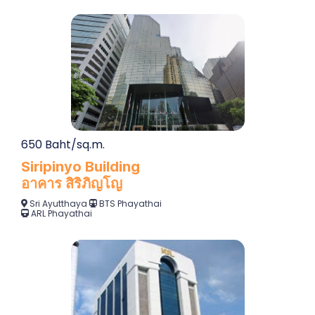
650 Baht/sq.m.
Siripinyo Building
อาคาร สิริภิญโญ
Sri Ayutthaya
BTS Phayathai
ARL Phayathai