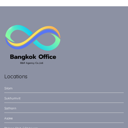
Locations
Silom
Sukhumvit
Sathorn
Asoke