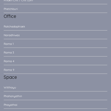
Phloen Chit / Chit Lom
Phetchburi
Office
Ratchadaphisek
Naradhiwas
Rama 1
Rama 3
Rama 4
Rama 9
Space
Witthayu
Phahonyothin
Phayathai