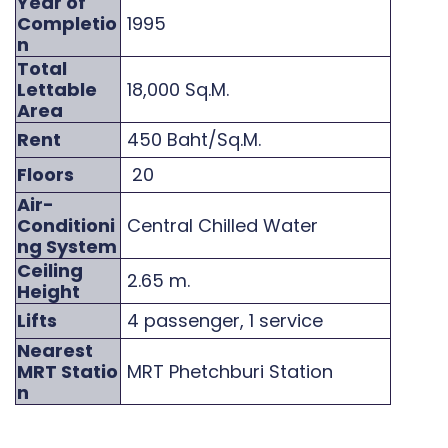
Year of
Completio
1995
n
Total
Lettable
18,000 Sq.M.
Area
Rent
450 Baht/Sq.M.
Floors
20
Air-
Conditioni
Central Chilled Water
ng System
Ceiling
2.65 m.
Height
Lifts
4 passenger, 1 service
Nearest
MRT Statio
MRT Phetchburi Station
n