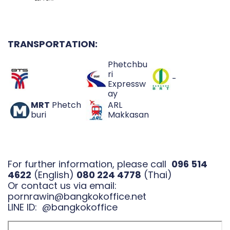
TRANSPORTATION:
Phetchbu
ri
-
Expressw
ay
MRT
Phetch
ARL
buri
Makkasan
For further information, please call
096 514
4622
(English)
080 224 4778
(Thai)
Or contact us via email:
pornrawin@bangkokoffice.net
LINE ID:
@bangkokoffice