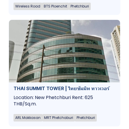
Wireless Road
BTS Ploenchit
Phetchburi
THAI SUMMIT TOWER | ไทยซัมมิท ทาวเวอร์
Location: New Phetchburi Rent: 625
THB/Sq.m.
ARL Makkasan
MRT Phetchaburi
Phetchburi