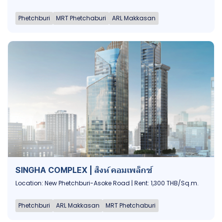
Phetchburi
MRT Phetchaburi
ARL Makkasan
SINGHA COMPLEX | สิงห์ คอมเพล็กซ์
Location: New Phetchburi-Asoke Road | Rent: 1,300 THB/Sq.m.
Phetchburi
ARL Makkasan
MRT Phetchaburi