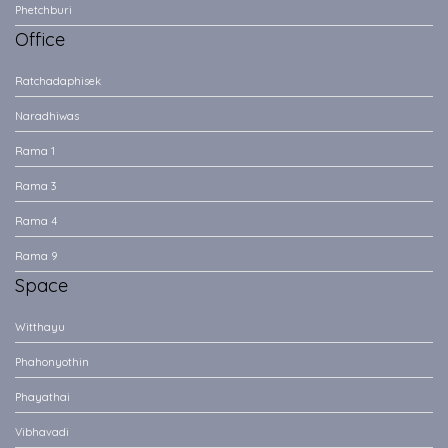
Phetchburi
Office
Ratchadaphisek
Naradhiwas
Rama 1
Rama 3
Rama 4
Rama 9
Space
Witthayu
Phahonyothin
Phayathai
Vibhavadi