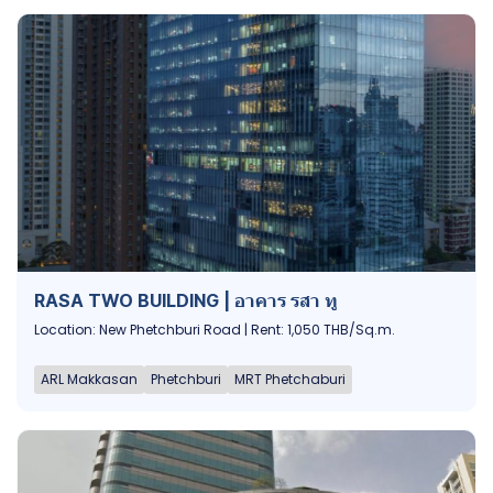
RASA TWO BUILDING | อาคาร รสา ทู
Location: New Phetchburi Road | Rent: 1,050 THB/Sq.m.
ARL Makkasan
Phetchburi
MRT Phetchaburi