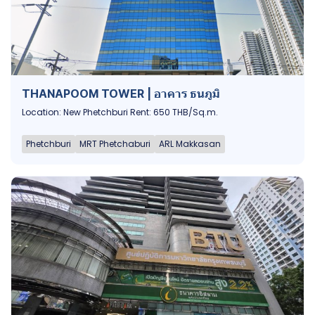
THANAPOOM TOWER | อาคาร ธนภูมิ
Location: New Phetchburi Rent: 650 THB/Sq.m.
Phetchburi
MRT Phetchaburi
ARL Makkasan