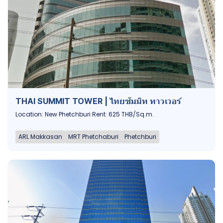
THAI SUMMIT TOWER | ไทยซัมมิท ทาวเวอร์
Location: New Phetchburi Rent: 625 THB/Sq.m.
ARL Makkasan
MRT Phetchaburi
Phetchburi