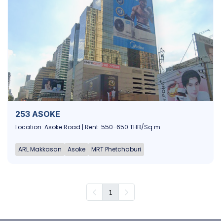
253 ASOKE
Location: Asoke Road | Rent: 550-650 THB/Sq.m.
ARL Makkasan
Asoke
MRT Phetchaburi
1