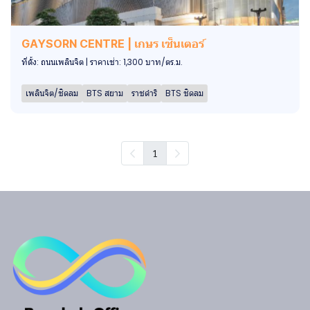
GAYSORN CENTRE | เกษร เซ็นเตอร์
ที่ตั้ง: ถนนเพลินจิต | ราคาเช่า: 1,300 บาท/ตร.ม.
เพลินจิต/ชิดลม
BTS สยาม
ราชดำริ
BTS ชิดลม
1