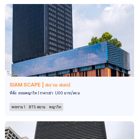
SIAM SCAPE | สยาม สเคป
ที่ตั้ง: ถนนพญาไท | ราคาเช่า: 1,100 บาท/ตร.ม.
พระราม 1
BTS สยาม
พญาไท