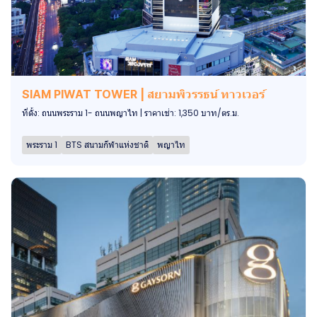
SIAM PIWAT TOWER | สยามพิวรรธน์ ทาวเวอร์
ที่ตั้ง: ถนนพระราม 1- ถนนพญาไท | ราคาเช่า: 1,350 บาท/ตร.ม.
พระราม 1
BTS สนามกีฬาแห่งชาติ
พญาไท