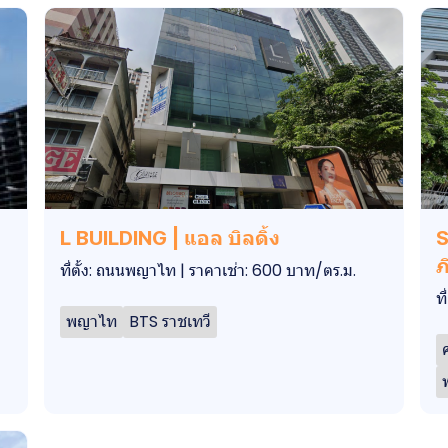
L BUILDING | แอล บิลดิ้ง
S
ที่ตั้ง: ถนนพญาไท | ราคาเช่า: 600 บาท/ตร.ม.
ท
พญาไท
BTS ราชเทวี