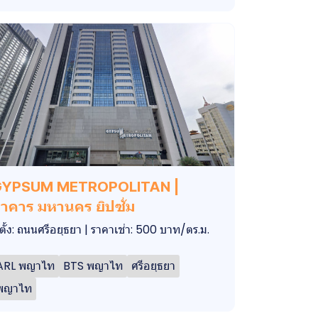
GYPSUM METROPOLITAN |
าคาร มหานคร ยิปซั่ม
ี่ตั้ง: ถนนศรีอยุธยา | ราคาเช่า: 500 บาท/ตร.ม.
ARL พญาไท
BTS พญาไท
ศรีอยุธยา
พญาไท