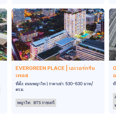
EVERGREEN PLACE | เอเวอร์กรีน
เพลส
อ
ที่ตั้ง: ถนนพญาไท | ราคาเช่า: 530-630 บาท/
ท
ตร.ม.
พญาไท
BTS ราชเทวี