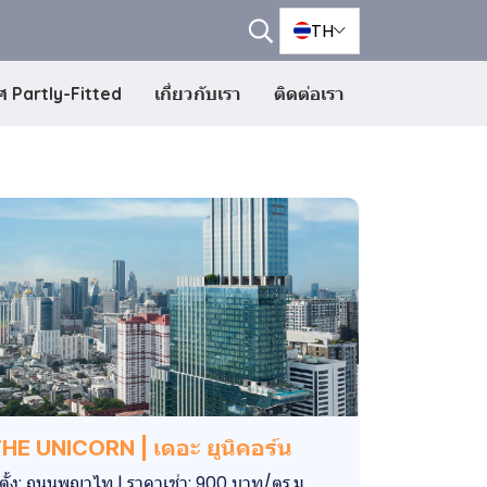
TH
 Partly-Fitted
เกี่ยวกับเรา
ติดต่อเรา
HE UNICORN | เดอะ ยูนิคอร์น
ี่ตั้ง: ถนนพญาไท | ราคาเช่า: 900 บาท/ตร.ม.