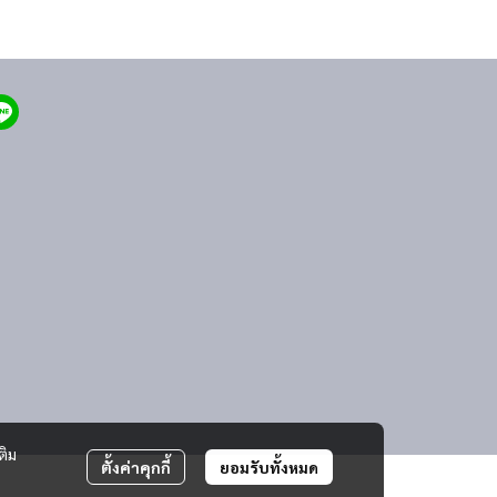
ติม
ตั้งค่าคุกกี้
ยอมรับทั้งหมด