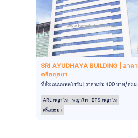
SRI AYUDHAYA BUILDING | อาคา
ศรีอยุธยา
ที่ตั้ง: ถนนพหลโยธิน | ราคาเช่า: 400 บาท/ตร.ม.
ARL พญาไท
พญาไท
BTS พญาไท
ศรีอยุธยา