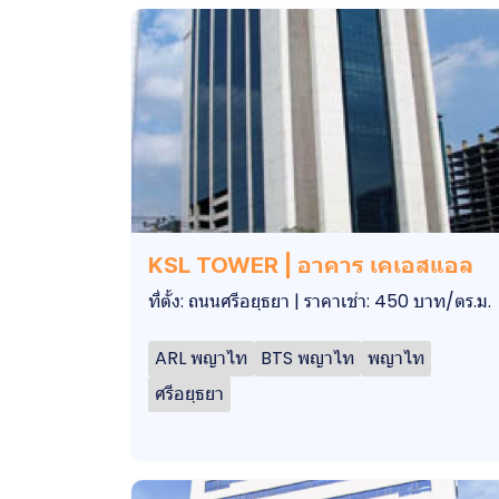
KSL TOWER | อาคาร เคเอสแอล
ที่ตั้ง: ถนนศรีอยุธยา | ราคาเช่า: 450 บาท/ตร.ม.
ARL พญาไท
BTS พญาไท
พญาไท
ศรีอยุธยา