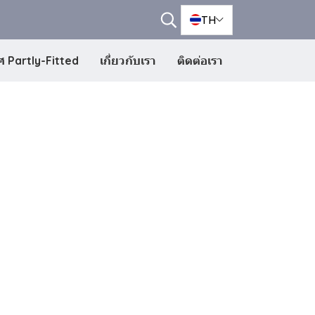
TH
 Partly-Fitted
เกี่ยวกับเรา
ติดต่อเรา