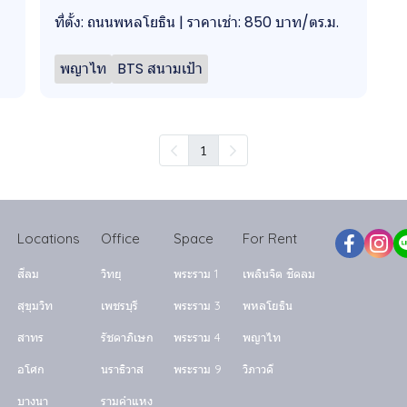
ที่ตั้ง: ถนนพหลโยธิน | ราคาเช่า: 850 บาท/ตร.ม.
พญาไท
BTS สนามเป้า
1
Locations
Office
Space
For Rent
สีลม
วิทยุ
พระราม 1
เพลินจิต ชิดลม
สุขุมวิท
เพชรบุรี
พระราม 3
พหลโยธิน
สาทร
รัชดาภิเษก
พระราม 4
พญาไท
อโศก
นราธิวาส
พระราม 9
วิภาวดี
บางนา
รามคำแหง