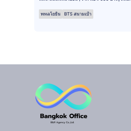
พหลโยธิน
BTS สนามเป้า