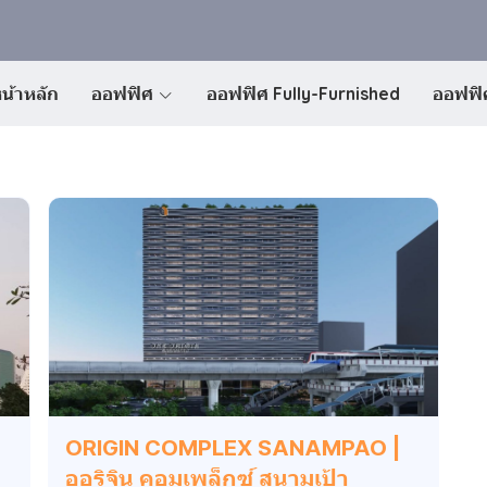
น้าหลัก
ออฟฟิศ
ออฟฟิศ Fully-Furnished
ออฟฟิศ
ORIGIN COMPLEX SANAMPAO |
ออริจิน คอมเพล็กซ์ สนามเป้า