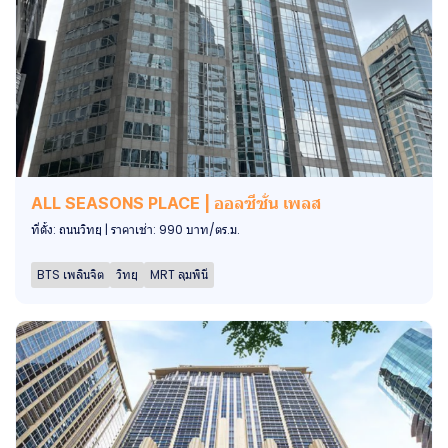
ALL SEASONS PLACE | ออลซีซั่น เพลส
ที่ตั้ง: ถนนวิทยุ | ราคาเช่า: 990 บาท/ตร.ม.
BTS เพลินจิต
วิทยุ
MRT ลุมพินี