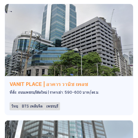
VANIT PLACE | อาคาร วานิช เพลซ
ที่ตั้ง: ถนนเพชรบุรีตัดใหม่ | ราคาเช่า: 590-600 บาท/ตร.ม.
วิทยุ
BTS เพลินจิต
เพชรบุรี