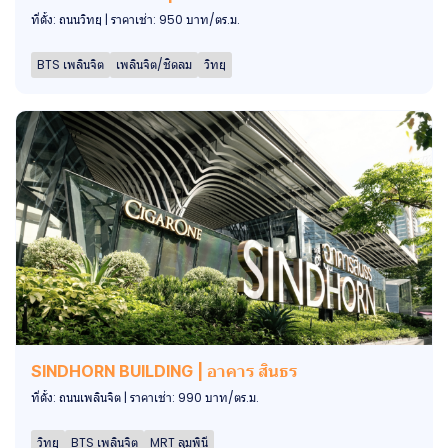
ที่ตั้ง: ถนนวิทยุ | ราคาเช่า: 950 บาท/ตร.ม.
BTS เพลินจิต
เพลินจิต/ชิดลม
วิทยุ
SINDHORN BUILDING | อาคาร สินธร
ที่ตั้ง: ถนนเพลินจิต | ราคาเช่า: 990 บาท/ตร.ม.
วิทยุ
BTS เพลินจิต
MRT ลุมพินี