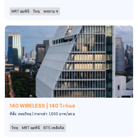
MRT ลุมพินี
วิทยุ
พระราม 4
140 WIRELESS | 140 ไวร์เลส
ที่ตั้ง: ถนนวิทยุ | ราคาเช่า: 1,000 บาท/ตร.ม.
วิทยุ
MRT ลุมพินี
BTS เพลินจิต