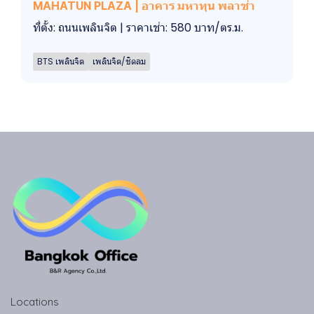
MAHATUN PLAZA | อาคาร มหาทุน พลาซ่า
ที่ตั้ง: ถนนเพลินจิต | ราคาเช่า: 580 บาท/ตร.ม.
BTS เพลินจิต
เพลินจิต/ชิดลม
Locations