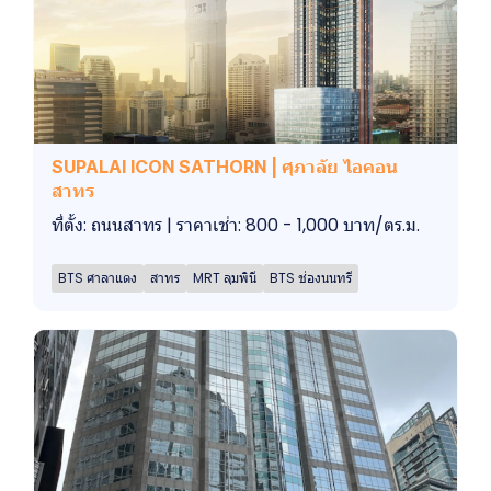
SUPALAI ICON SATHORN | ศุภาลัย ไอคอน
สาทร
ที่ตั้ง: ถนนสาทร | ราคาเช่า: 800 - 1,000 บาท/ตร.ม.
BTS ศาลาแดง
สาทร
MRT ลุมพินี
BTS ช่องนนทรี