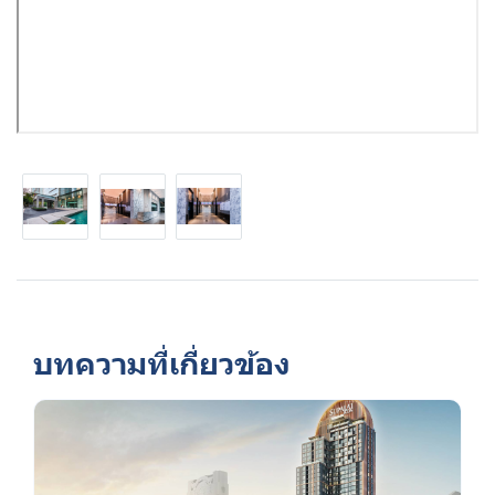
บทความที่เกี่ยวข้อง