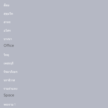
สีลม
สุขุมวิท
สาทร
อโศก
บางนา
Office
วิทยุ
เพชรบุรี
รัชดาภิเษก
นราธิวาส
รามคำแหง
Space
พระราม 1