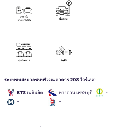
ระบบขนส่งมวลชนบริเวณ อาคาร 208 ไวร์เลส:
BTS
เพลินจิต
ทางด่วน เพชรบุรี
-
-
-