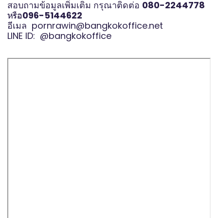
สอบถามข้อมูลเพิ่มเติม กรุณาติดต่อ
080-2244778
หรือ
096-5144622
อีเมล
pornrawin@bangkokoffice.net
LINE ID:
@bangkokoffice