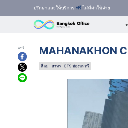
ปรึกษาและให้บริการ
ฟรี
ไม่มีค่าใช้จ่าย
ห
MAHANAKHON CEN
แชร์
สีลม
สาทร
BTS ช่องนนทรี