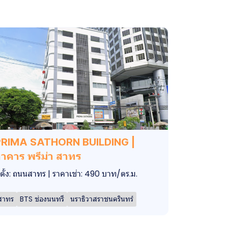
PRIMA SATHORN BUILDING |
าคาร พรีม่า สาทร
ี่ตั้ง: ถนนสาทร | ราคาเช่า: 490 บาท/ตร.ม.
สาทร
BTS ช่องนนทรี
นราธิวาสราชนครินทร์