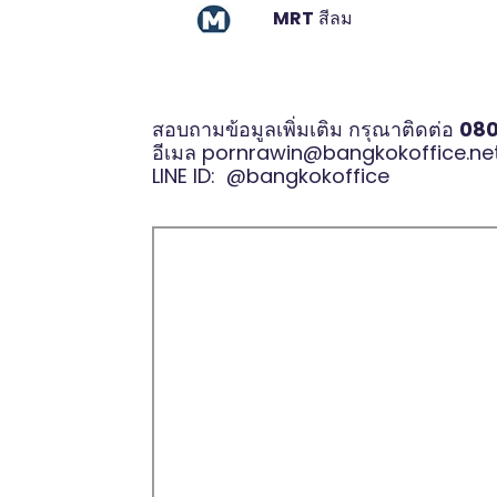
MRT
สีลม
สอบถามข้อมูลเพิ่มเติม กรุณาติดต่อ
08
อีเมล
pornrawin@bangkokoffice.ne
LINE ID:
@bangkokoffice