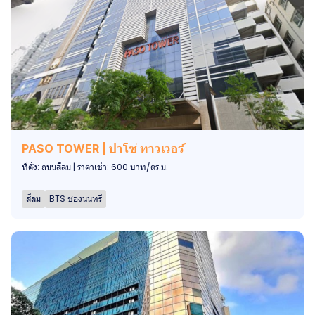
PASO TOWER | ปาโซ่ ทาวเวอร์
ที่ตั้ง: ถนนสีลม | ราคาเช่า: 600 บาท/ตร.ม.
สีลม
BTS ช่องนนทรี