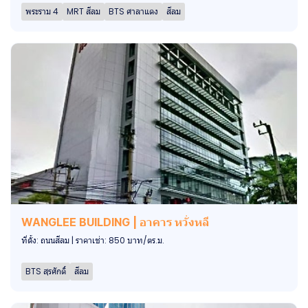
พระราม 4
MRT สีลม
BTS ศาลาแดง
สีลม
WANGLEE BUILDING | อาคาร หวั่งหลี
ที่ตั้ง: ถนนสีลม | ราคาเช่า: 850 บาท/ตร.ม.
BTS สุรศักดิ์
สีลม