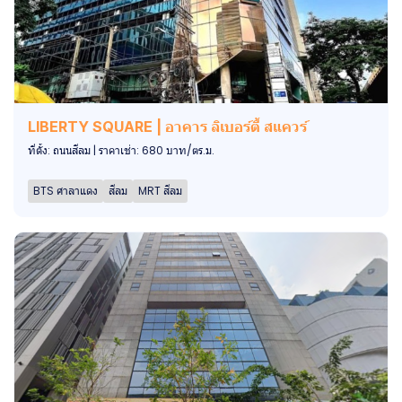
LIBERTY SQUARE | อาคาร ลิเบอร์ตี้ สแควร์
ที่ตั้ง: ถนนสีลม | ราคาเช่า: 680 บาท/ตร.ม.
BTS ศาลาแดง
สีลม
MRT สีลม