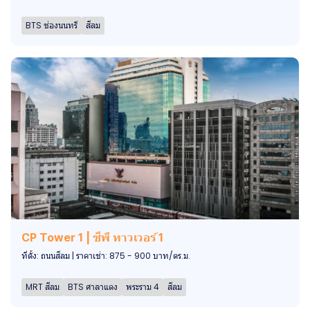
BTS ช่องนนทรี
สีลม
CP Tower 1 | ซีพี ทาวเวอร์ 1
ที่ตั้ง: ถนนสีลม | ราคาเช่า: 875 - 900 บาท/ตร.ม.
MRT สีลม
BTS ศาลาแดง
พระราม 4
สีลม