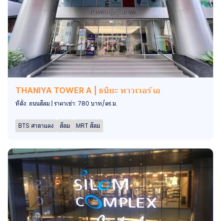
THANIYA TOWER A | ธนิยะ ทาวเวอร์ เอ
ที่ตั้ง: ถนนสีลม | ราคาเช่า: 780 บาท/ตร.ม.
BTS ศาลาแดง
สีลม
MRT สีลม