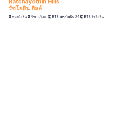
Ratchayothin Hills
รัชโยธิน ฮิลล์
พหลโยธิน
รัชดาภิเษก
BTS พหลโยธิน 24
BTS รัชโยธิน