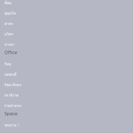
สีลม
สุขุมวิท
สาทร
อโศก
บางนา
Office
วิทยุ
เพชรบุรี
รัชดาภิเษก
นราธิวาส
รามคำแหง
Space
พระราม 1