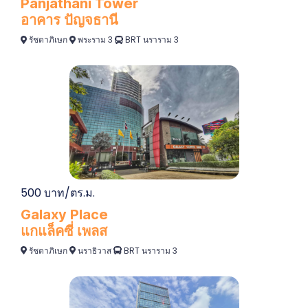
Panjathani Tower
อาคาร ปัญจธานี
รัชดาภิเษก
พระราม 3
BRT นราราม 3
500 บาท/ตร.ม.
Galaxy Place
แกแล็คซี่ เพลส
รัชดาภิเษก
นราธิวาส
BRT นราราม 3