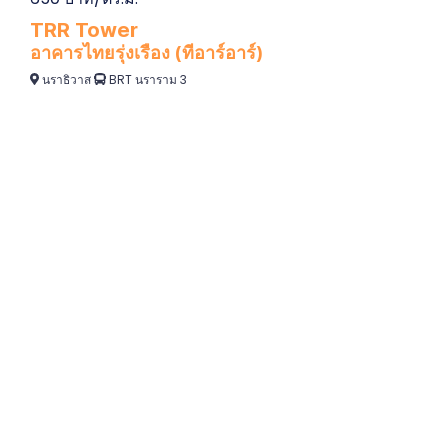
TRR Tower
อาคารไทยรุ่งเรือง (ทีอาร์อาร์)
นราธิวาส
BRT นราราม 3