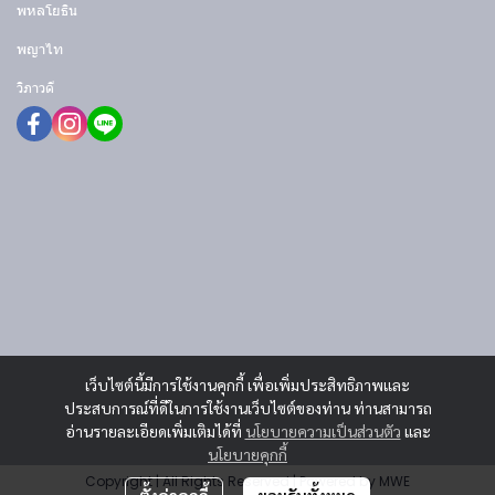
พหลโยธิน
พญาไท
วิภาวดี
เว็บไซต์นี้มีการใช้งานคุกกี้ เพื่อเพิ่มประสิทธิภาพและ
ประสบการณ์ที่ดีในการใช้งานเว็บไซต์ของท่าน ท่านสามารถ
อ่านรายละเอียดเพิ่มเติมได้ที่
นโยบายความเป็นส่วนตัว
และ
นโยบายคุกกี้
Copyright | All Rights Reserved | Powered by MWE