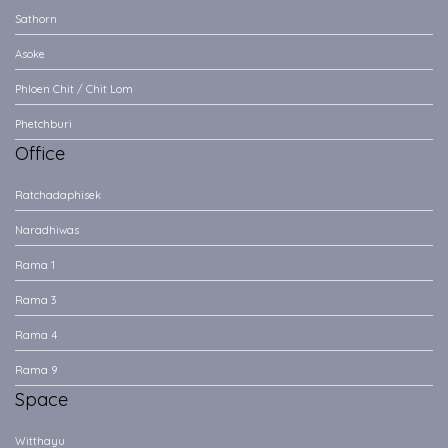
Sathorn
Asoke
Phloen Chit / Chit Lom
Phetchburi
Office
Ratchadaphisek
Naradhiwas
Rama 1
Rama 3
Rama 4
Rama 9
Space
Witthayu