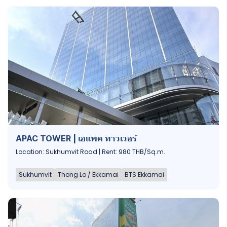
APAC TOWER | เอแพค ทาวเวอร์
Location: Sukhumvit Road | Rent: 980 THB/Sq.m.
Sukhumvit
Thong Lo / Ekkamai
BTS Ekkamai