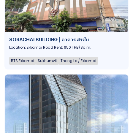
SORACHAI BUILDING | อาคาร สรชัย
Location: Ekkamai Road Rent: 650 THB/Sq.m.
BTS Ekkamai
Sukhumvit
Thong Lo / Ekkamai