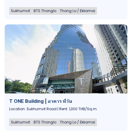
Sukhumvit
BTS Thonglo
Thong Lo / Ekkamai
T ONE Building | อาคาร ทีวัน
Location: Sukhumvit Road | Rent: 1,300 THB/Sq.m.
Sukhumvit
BTS Thonglo
Thong Lo / Ekkamai