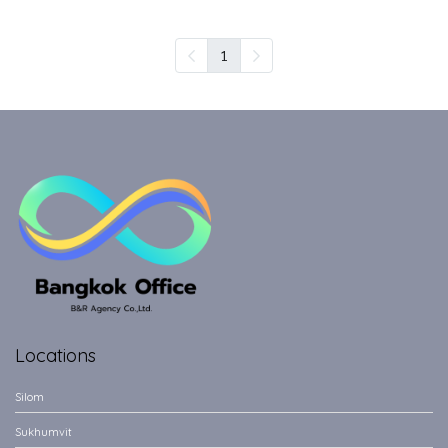
1
Locations
Silom
Sukhumvit