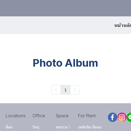
หน้าหลั
Photo Album
1
Locations
Office
Space
For Rent
สีลม
วิทยุ
พระราม 1
เพลินจิต ชิดลม