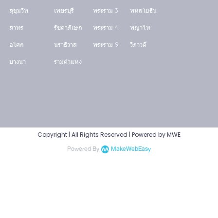
สุขุมวิท
เพชรบุรี
พระราม 3
พหลโยธิน
สาทร
รัชดาภิเษก
พระราม 4
พญาไท
อโศก
นราธิวาส
พระราม 9
วิภาวดี
บางนา
รามคำแหง
Copyright | All Rights Reserved | Powered by MWE
Powered By
MakeWebEasy