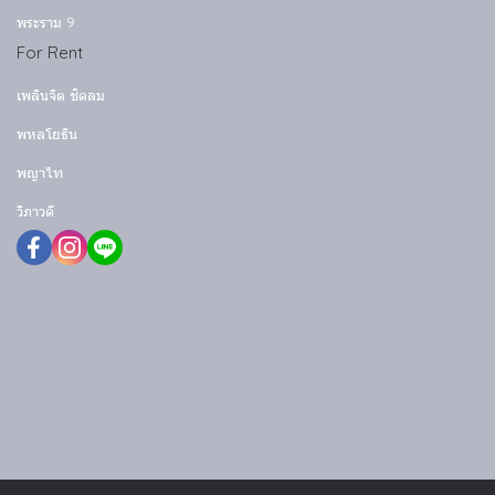
พระราม 9
For Rent
เพลินจิต ชิดลม
พหลโยธิน
พญาไท
วิภาวดี