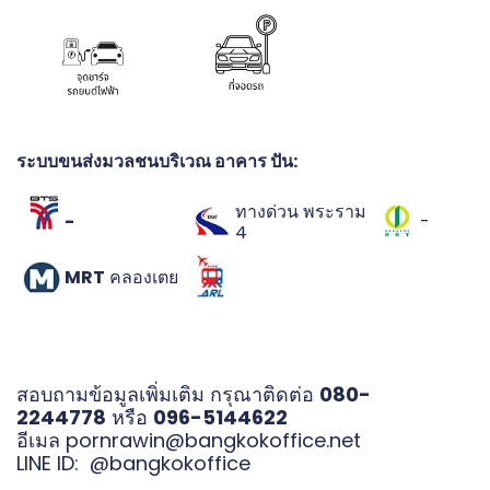
ระบบขนส่งมวลชนบริเวณ อาคาร ปัน:
ทางด่วน พระราม
-
-
4
MRT
คลองเตย
สอบถามข้อมูลเพิ่มเติม กรุณาติดต่อ
080-
2244778
หรือ
096-5144622
อีเมล
pornrawin@bangkokoffice.net
LINE ID:
@bangkokoffice