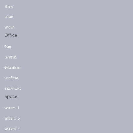
สาทร
อโศก
บางนา
Office
วิทยุ
เพชรบุรี
รัชดาภิเษก
นราธิวาส
รามคำแหง
Space
พระราม 1
พระราม 3
พระราม 4