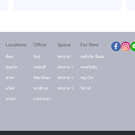
Locations
Office
Space
For Rent
สีลม
วิทยุ
พระราม 1
เพลินจิต ชิดลม
สุขุมวิท
เพชรบุรี
พระราม 3
พหลโยธิน
สาทร
รัชดาภิเษก
พระราม 4
พญาไท
อโศก
นราธิวาส
พระราม 9
วิภาวดี
บางนา
รามคำแหง