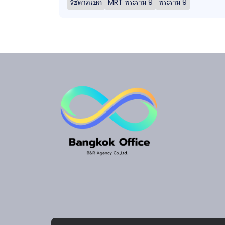
รัชดาภิเษก
MRT พระราม 9
พระราม 9