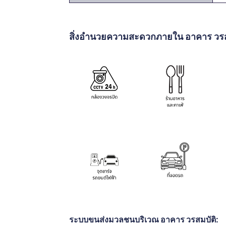
สิ่งอำนวยความสะดวกภายใน อาคาร วรส
ระบบขนส่งมวลชนบริเวณ อาคาร วรสมบัติ: