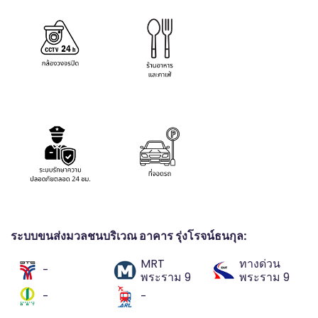
ระบบขนส่งมวลชนบริเวณ อาคาร รุ่งโรจน์ธนกุล:
MRT
ทางด่วน
-
พระราม 9
พระราม 9
-
-