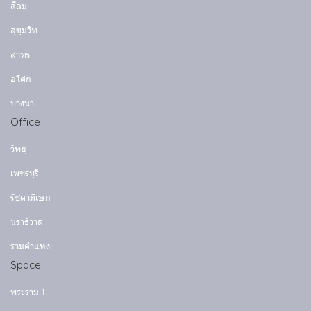
สีลม
สุขุมวิท
สาทร
อโศก
บางนา
Office
วิทยุ
เพชรบุรี
รัชดาภิเษก
นราธิวาส
รามคำแหง
Space
พระราม 1