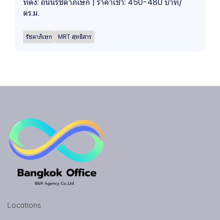
ที่ตั้ง: ถนนรัชดาภิเษก | ราคาเช่า: 450-480 บาท/
ตร.ม.
รัชดาภิเษก
MRT สุทธิสาร
Locations